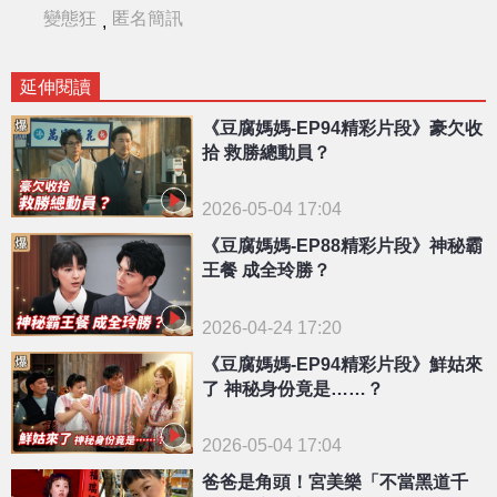
變態狂
匿名簡訊
,
延伸閱讀
《豆腐媽媽-EP94精彩片段》豪欠收
拾 救勝總動員？
2026-05-04 17:04
《豆腐媽媽-EP88精彩片段》神秘霸
王餐 成全玲勝？
2026-04-24 17:20
《豆腐媽媽-EP94精彩片段》鮮姑來
了 神秘身份竟是……？
2026-05-04 17:04
爸爸是角頭！宮美樂「不當黑道千