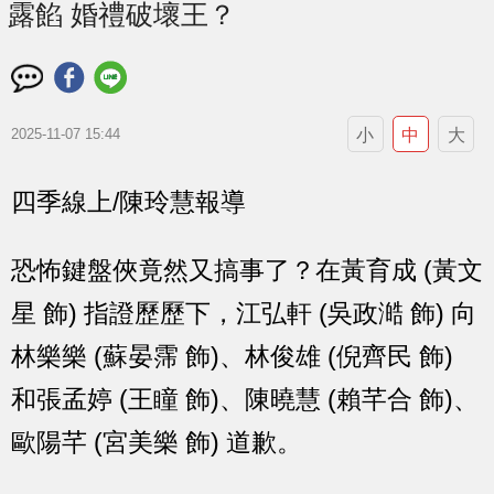
露餡 婚禮破壞王？
小
中
大
2025-11-07 15:44
四季線上/陳玲慧報導
恐怖鍵盤俠竟然又搞事了？在黃育成 (黃文
星 飾) 指證歷歷下，江弘軒 (吳政澔 飾) 向
林樂樂 (蘇晏霈 飾)、林俊雄 (倪齊民 飾)
和張孟婷 (王瞳 飾)、陳曉慧 (賴芊合 飾)、
歐陽芊 (宮美樂 飾) 道歉。