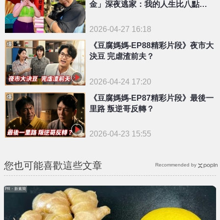
金」深夜逃家：我的人生比八點檔
精彩
2026-04-27 16:18
《豆腐媽媽-EP88精彩片段》夜市大
決豆 完虐渣前夫？
2026-04-24 17:20
《豆腐媽媽-EP87精彩片段》最後一
里路 叛逆哥反轉？
2026-04-23 15:55
您也可能喜歡這些文章
Recommended by
PR・新素簡