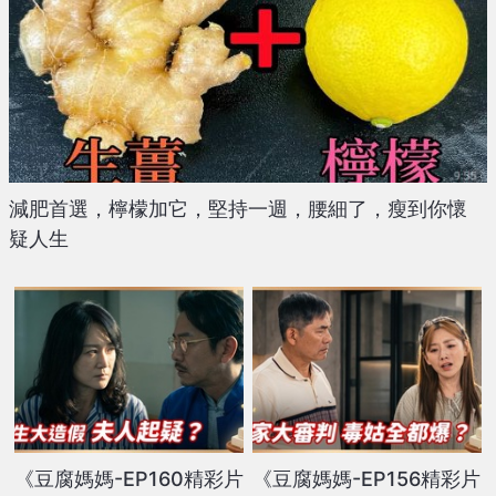
減肥首選，檸檬加它，堅持一週，腰細了，瘦到你懷
疑人生
《豆腐媽媽-EP160精彩片
《豆腐媽媽-EP156精彩片