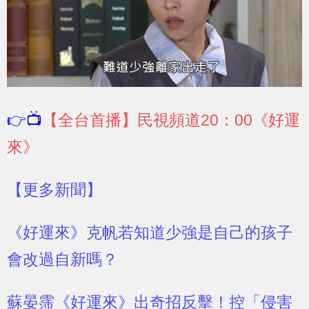
👉📺
【全台首播】民視頻道20：00《好運
來》
【更多新聞】
《好運來》克帆若知道少強是自己的孩子
會改過自新嗎？
蘇晏霈《好運來》出奇招反擊！控「侵害