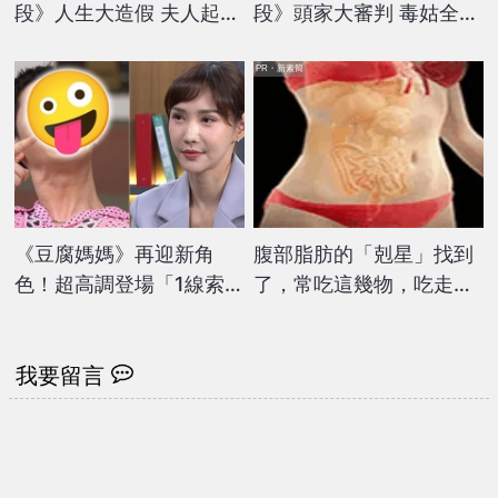
段》人生大造假 夫人起
段》頭家大審判 毒姑全都
疑？
爆？
PR・新素簡
《豆腐媽媽》再迎新角
腹部脂肪的「剋星」找到
色！超高調登場「1線索」
了，常吃這幾物，吃走大
引網猜：是她的親弟？
肚囊，瘦出小蠻腰
我要留言