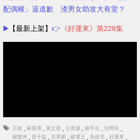
配偶權」逼道歉 渣男女助攻大有堂？
▶️
【最新上架】
👉
《好運來》第228集
王瞳
蘇晏霈
黃文星
王宥謙
賴芊合
倪齊民
,
,
,
,
,
,
鍵盤俠
曾子益
宮美樂
破壞王
吳政澔
好運來
,
,
,
,
,
,