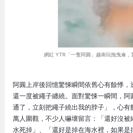
網紅 YTR「一隻阿圓」越南玩拖曳傘，驚險墜
阿圓上岸後回憶驚悚瞬間依舊心有餘悸，
還一度被繩子纏繞。面對驚悚一瞬間，阿
通了，立刻把繩子繞出我的脖子」，心有
萬人圍觀，不少人嚇壞留言：「還好沒被
水死掉」、「還好是掉在海水裡，如果是