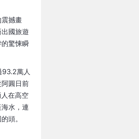
的震撼畫
新出國旅遊
脖的驚悚瞬
93.2萬人
從阿圓日前
兩人在高空
藍海水，連
圓的頭。