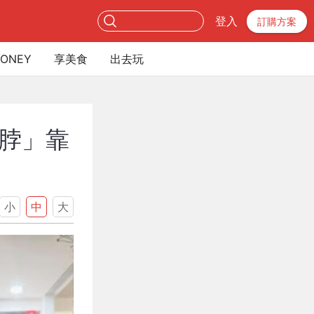
登入
訂購方案
ONEY
享美食
出去玩
脖」靠
小
中
大