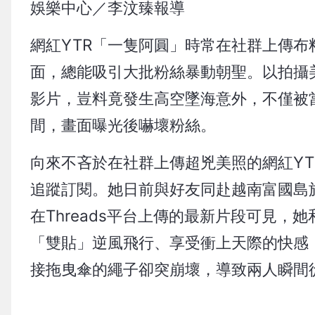
娛樂中心／李汶臻報導
網紅YTR「一隻阿圓」時常在社群上傳
面，總能吸引大批粉絲暴動朝聖。以拍攝
影片，豈料竟發生高空墜海意外，不僅被
間，畫面曝光後嚇壞粉絲。
向來不吝於在社群上傳超兇美照的網紅YTR
追蹤訂閱。她日前與好友同赴越南富國島
在Threads平台上傳的最新片段可見
「雙貼」逆風飛行、享受衝上天際的快感
接拖曳傘的繩子卻突崩壞，導致兩人瞬間