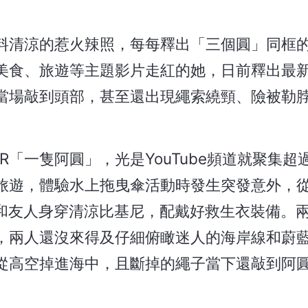
布料清涼的惹火辣照，每每釋出「三個圓」同框
美食、旅遊等主題影片走紅的她，日前釋出最
當場敲到頭部，甚至還出現繩索繞頸、險被勒
「一隻阿圓」，光是YouTube頻道就聚集超過
旅遊，體驗水上拖曳傘活動時發生突發意外，
，她和友人身穿清涼比基尼，配戴好救生衣裝備。
，兩人還沒來得及仔細俯瞰迷人的海岸線和蔚
從高空掉進海中，且斷掉的繩子當下還敲到阿