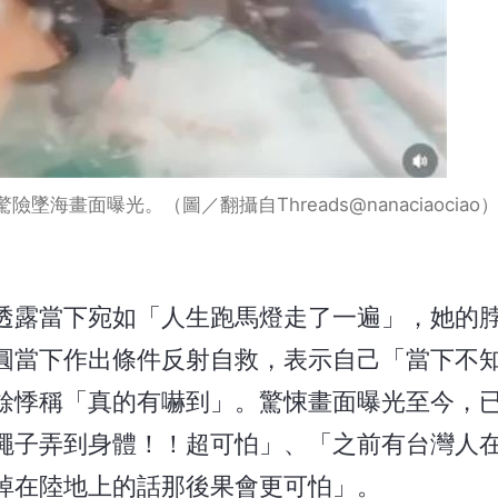
海畫面曝光。（圖／翻攝自Threads@nanaciaociao
透露當下宛如「人生跑馬燈走了一遍」，她的
圓當下作出條件反射自救，表示自己「當下不
餘悸稱「真的有嚇到」。驚悚畫面曝光至今，已
繩子弄到身體！！超可怕」、「之前有台灣人
掉在陸地上的話那後果會更可怕」。