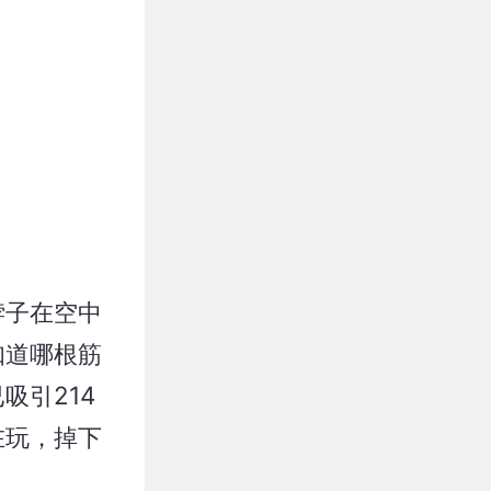
）
脖子在空中
知道哪根筋
吸引214
在玩，掉下