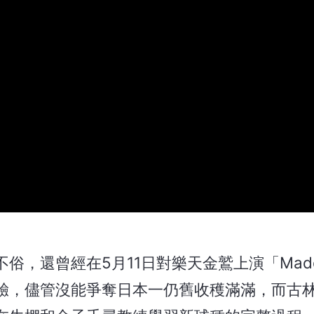
俗，還曾經在5月11日對樂天金鷲上演「Madd
驗，儘管沒能爭奪日本一仍舊收穫滿滿，而古林