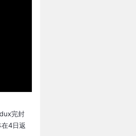
ux完封
在4日返