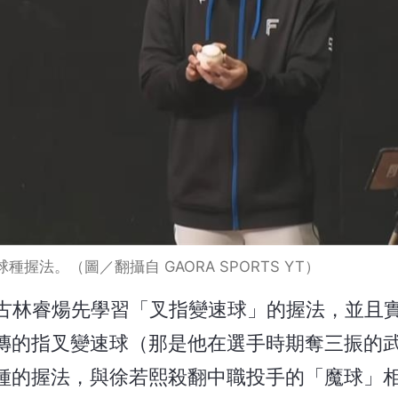
握法。（圖／翻攝自 GAORA SPORTS YT）
內容，古林睿煬先學習「叉指變速球」的握法，並且
傳的指叉變速球（那是他在選手時期奪三振的
種的握法，與徐若熙殺翻中職投手的「魔球」