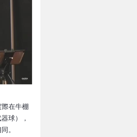
實際在牛棚
武器球），
相同。