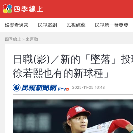
娛樂看過來
民視戲劇
民視綜藝
民視第一發發發
四季線上
＞
來運動
日職(影)／新的「墜落」
徐若熙也有的新球種」
2025-11-05 16:48