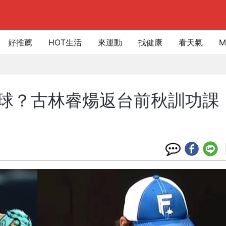
好推薦
HOT生活
來運動
找健康
看天氣
M
投球？古林睿煬返台前秋訓功課