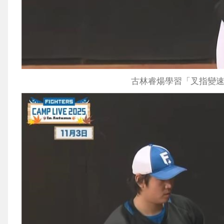
古林睿煬學習「叉指變速球」