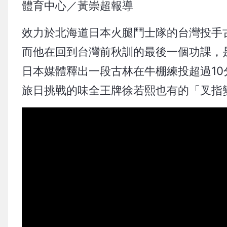
體育中心／黃崇超報導
效力於北海道日本火腿鬥士隊的台灣投手
而他在回到台灣前秋訓的最後一個功課，
日本媒體釋出一段古林在牛棚練投超過1
旅日挑戰的味全王牌徐若熙也有的「叉指