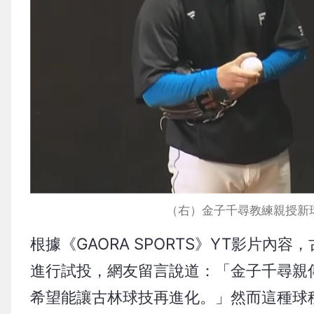
（右）金子千尋教練親授新球種
根據《GAORA SPORTS》YT影片
進行試投，網友留言說道：「金子千尋親
希望能讓古林球技再進化。」然而這種球