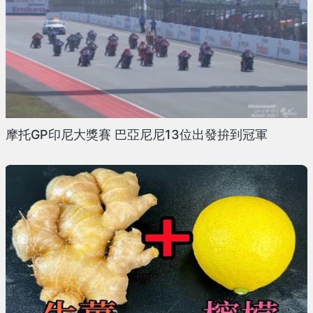
摩托GP印尼大獎賽 巴亞尼尼13位出發拚到冠軍