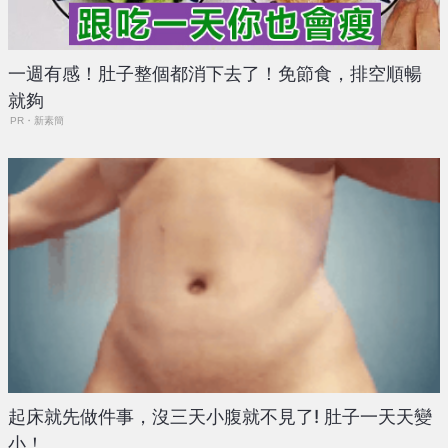
一週有感！肚子整個都消下去了！免節食，排空順暢
就夠
PR・新素簡
起床就先做件事，沒三天小腹就不見了! 肚子一天天變
小！