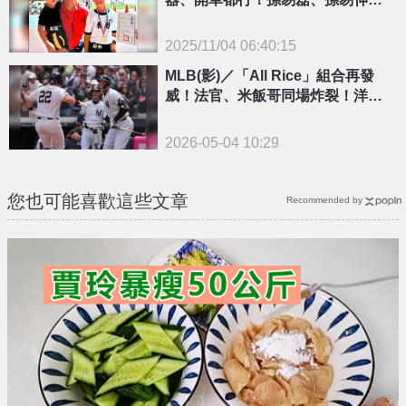
濱公園被挖角
2025/11/04 06:40:15
{PLAYICON}
MLB(影)／「All Rice」組合再發
威！法官、米飯哥同場炸裂！洋基3
殺金鶯
2026-05-04 10:29
您也可能喜歡這些文章
Recommended by