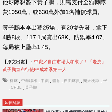
他球隊想簽下黃子鵬，則需支付全額轉隊
費1050萬，或630萬外加1名補償球員。
黃子鵬本季出賽25場，有20場先發，拿下
4勝8敗、117.1局賞出68K、防禦率4.07、
每局被上壘率1.45。
【原文出處】：
中職／自由市場大咖來了！「老虎」
黃子鵬宣布行使FA成本季第一人
棒球
中華職棒
中職
體育
自由球員
樂天桃猿
FA
,
,
,
,
,
,
CPBL
黃子鵬
,
,
延伸閱讀
MLB(影)／書僮柯蕭的接班人是他！