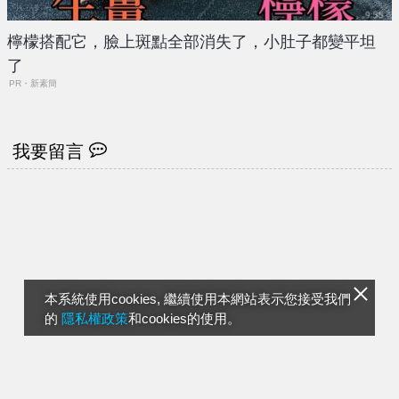
檸檬搭配它，臉上斑點全部消失了，小肚子都變平坦
了
PR・新素簡
我要留言
本系統使用cookies, 繼續使用本網站表示您接受我們
的
隱私權政策
和cookies的使用。