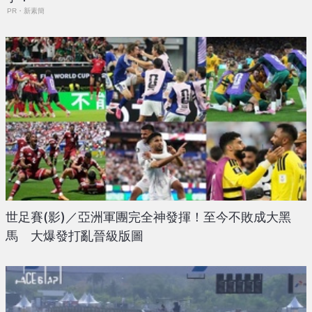
PR・新素簡
世足賽(影)／亞洲軍團完全神發揮！至今不敗成大黑
馬 大爆發打亂晉級版圖