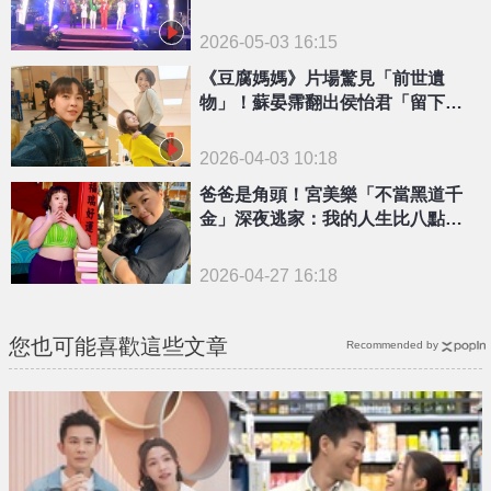
2026-05-03 16:15
《豆腐媽媽》片場驚見「前世遺
物」！蘇晏霈翻出侯怡君「留下這
東西」網笑翻
2026-04-03 10:18
爸爸是角頭！宮美樂「不當黑道千
金」深夜逃家：我的人生比八點檔
精彩
2026-04-27 16:18
您也可能喜歡這些文章
Recommended by