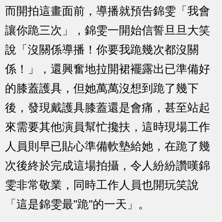
而開拍這畫面前，導播就預告錦雯「我會
讓你跪三次」，錦雯一開始信誓旦旦大笑
說「沒關係導播！你要我跪幾次都沒關
係！」，還興奮地拉開裙襬露出已準備好
的膝蓋護具，但她萬萬沒想到跪了幾下
後，發現戴護具膝蓋還是會痛，甚至站起
來需要其他演員幫忙攙扶，這時現場工作
人員則早已貼心準備軟墊給她，在跪了幾
次後終於完成這場拍攝，令人紛紛讚嘆錦
雯非常敬業，同時工作人員也開玩笑說
「這是錦雯最''跪''的一天」。