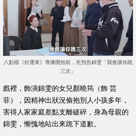
八點檔《好運來》導播開拍前，先預告錦雯「我會讓你跪
三次」
戲裡，飾演錦雯的女兒顏曉筠（飾 芸
菲），因精神出狀況偷抱別人小孩多年，
害得人家家庭差點支離破碎，身為母親的
錦雯，慚愧地站出來跪下道歉。