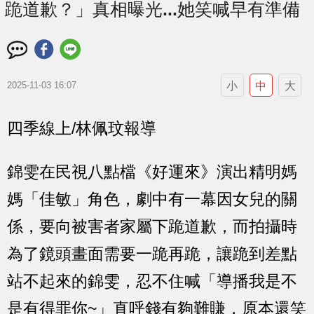
跪道歉？」真相曝光...她笑喊早有準備
小
中
大
2025-11-03 16:07
四季線上/林佩玟報導
錦雯在民視八點檔《好運來》演出精明媽
媽「佳敏」角色，劇中有一幕因女兒的關
係，要向被害者家屬下跪道歉，而拍攝時
為了鏡頭畫面需要一跪再跪，讓跪到差點
站不起來的錦雯，忍不住喊「導播我是不
是有得罪你~」直呼錢有夠難賺，原本還笑