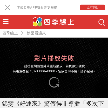
下載四季APP讓影音更順暢
立即下載
四季線上
娛樂看過來
錦雯《好運來》驚傳得罪導播「多次下