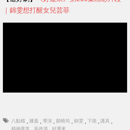
｜錦雯想打醒女兒芸菲
八點檔
膝蓋
導演
顏曉筠
錦雯
下跪
護具
,
,
,
,
,
,
,
精神異常
吳政澔
好運來
,
,