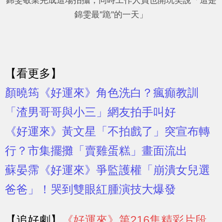
錦雯敬業完成這場拍攝，同時工作人員也開玩笑說「這是
錦雯最''跪''的一天」
【看更多】
顏曉筠《好運來》角色洗白？瘋癲教訓
「渣男哥哥與小三」網友拍手叫好
《好運來》黃文星「不拍戲了」突宣布轉
行？市集擺攤「賣雞蛋糕」畫面流出
蘇晏霈《好運來》爭監護權「崩潰女兒選
爸爸」！哭到雙眼紅腫演技大爆發
【追好劇】
《好運來》第216集精彩
片段