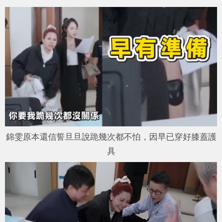
錦雯原本還信誓旦旦說跪幾次都不怕，因早已穿好膝蓋護
具