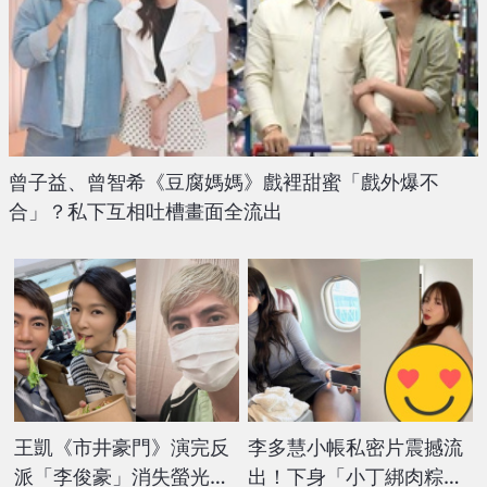
曾子益、曾智希《豆腐媽媽》戲裡甜蜜「戲外爆不
合」？私下互相吐槽畫面全流出
王凱《市井豪門》演完反
李多慧小帳私密片震撼流
派「李俊豪」消失螢光幕
出！下身「小丁綁肉粽」