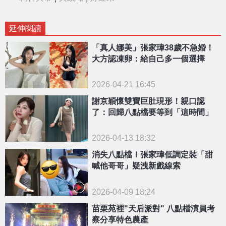
延伸閱讀
「真人娜美」張家瑋38歲不急婚！
大方認凍卵：給自己多一個選擇
2026-04-21 16:45
謝京穎懷雙寶巨肚現形！親口認
了：回歸八點檔要等到「這時間」
2026-04-13 18:32
消失八點檔！張家瑋低調定裝「甜
喊他哥哥」疑洩新戲線索
2026-04-09 18:24
苗栗苑裡"天后派對" 八點檔演員考
察分享特色農產