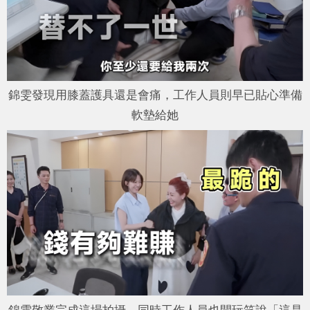
錦雯發現用膝蓋護具還是會痛，工作人員則早已貼心準備
軟墊給她