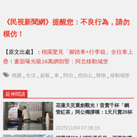
《民視新聞網》提醒您：不良行為，請勿
模仿！
【原文出處】：
桃園驚見「腳踏車+行李箱」全往車上
疊！畫面曝光吸16萬網朝聖：阿北移動城堡
桃園
生活
超載
車
阿伯
虎頭山
雜物
移動城堡
,
,
,
,
,
,
,
延伸閱讀
花蓮天災重創觀光！昔賣千杯「鋼
管紅茶」阿公獨撐嘆：1天只賣20杯
2025/11/04 07:36:16
{PLAYICON}