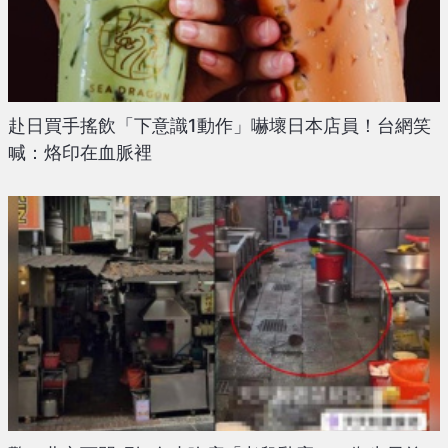
赴日買手搖飲「下意識1動作」嚇壞日本店員！台網笑
喊：烙印在血脈裡