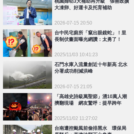
桃園婦幼3大補助再升級 張善政擴
大凍卵、好運卡及托育補助
2026-07-15 20:50
台中民宅廁所「竄出眼鏡蛇」！里
長制伏畫面曝光網讚：太勇了！
2025/11/03 10:41:23
{PLAYICON}
石門水庫入流量創近十年新高 北水
分署成功削減洪峰
2026-07-15 21:05
「高雄史詩級萬聖節」湧10萬人潮
擠翻現場 網友驚呼：提早跨年
2025/11/02 11:27:02
{PLAYICON}
台南遭控颱風前偷排黑水 環保局