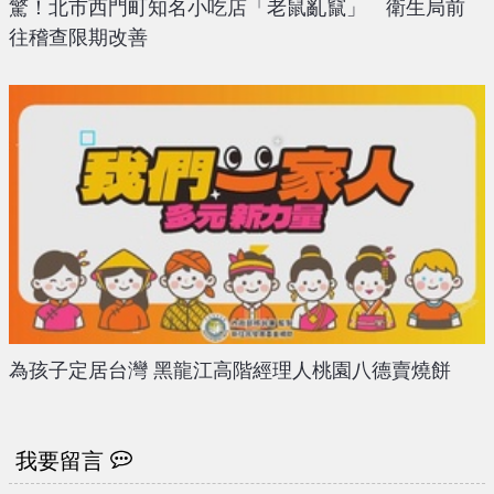
驚！北市西門町知名小吃店「老鼠亂竄」 衛生局前
往稽查限期改善
為孩子定居台灣 黑龍江高階經理人桃園八德賣燒餅
我要留言