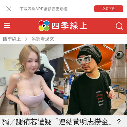
下載四季APP讓影音更順暢
立即下載
四季線上
娛樂看過來
獨／謝侑芯遭疑「連結黃明志撈金」？