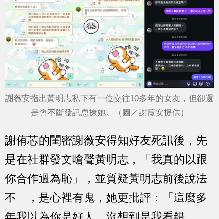
謝薇安指出黃明志私下有一位交往10多年的女友，但卻還
是會不斷發訊息撩她。（圖／謝薇安提供）
謝侑芯的閨密謝薇安得知好友死訊後，先
是在社群發文嗆聲黃明志，「我真的以跟
你合作過為恥」，並質疑黃明志前後說法
不一，是心裡有鬼，她更批評：「這麼多
年我以為你是好人，沒想到是我看錯