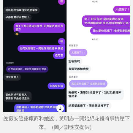
謝薇安透露廠商和她說，黃明志一開始想花錢將事情壓下
來。（圖／謝薇安提供）