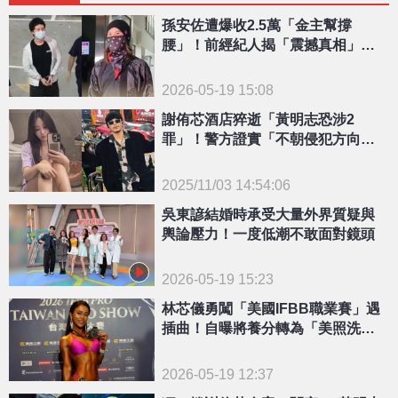
孫安佐遭爆收2.5萬「金主幫撐
腰」！前經紀人揭「震撼真相」：
希望他好好反省
2026-05-19 15:08
謝侑芯酒店猝逝「黃明志恐涉2
罪」！警方證實「不朝侵犯方向偵
辦」原因曝光
2025/11/03 14:54:06
{PLAYICON}
吳東諺結婚時承受大量外界質疑與
輿論壓力！一度低潮不敢面對鏡頭
2026-05-19 15:23
林芯儀勇闖「美國IFBB職業賽」遇
插曲！自曝將養分轉為「美照洗
版」
2026-05-19 12:37