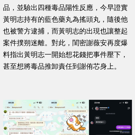
品，並驗出四種毒品陽性反應，今早證實
黃明志持有的藍色藥丸為搖頭丸，隨後他
也被警方逮捕，而黃明志的出現也讓整起
案件撲朔迷離。對此，閨密謝薇安再度爆
料指出黃明志一開始想花錢把事件壓下，
甚至想將毒品推卸責任到謝侑芯身上。