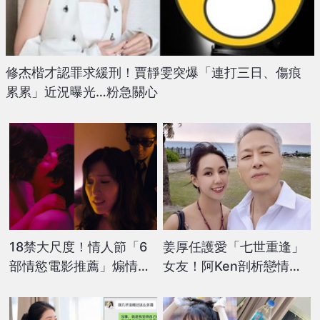
修杰楷才認罪求緩刑！賈靜雯突爆「連打三日、傷痕
累累」近況曝光…粉急關心
18禁大尺度！情人節「6
姜厚任護愛「七世重逢」
部情慾電影推薦」煽情誘
女友！阿Ken剖析戀情嘆
惑、激情床戰...一刀未剪
「承認看錯更痛」本人現
免費線上看
身5度回嗆