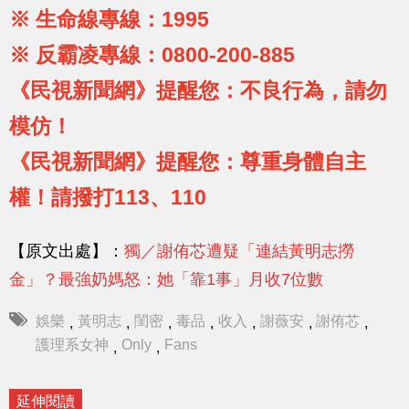
※ 生命線專線：1995
※ 反霸凌專線：0800-200-885
《民視新聞網》提醒您：不良行為，請勿
模仿！
《民視新聞網》提醒您：尊重身體自主
權！請撥打113、110
【原文出處】：
獨／謝侑芯遭疑「連結黃明志撈
金」？最強奶媽怒：她「靠1事」月收7位數
娛樂
黃明志
閨密
毒品
收入
謝薇安
謝侑芯
,
,
,
,
,
,
,
護理系女神
Only
Fans
,
,
延伸閱讀