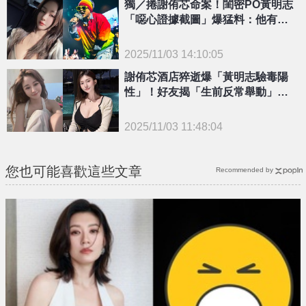
獨／捲謝侑芯命案！閨密PO黃明志
「噁心證據截圖」爆猛料：他有交
往多年女友
2025/11/03 14:10:05
{PLAYICON}
謝侑芯酒店猝逝爆「黃明志驗毒陽
性」！好友揭「生前反常舉動」最
後訊息曝光
2025/11/03 11:48:04
{PLAYICON}
您也可能喜歡這些文章
Recommended by