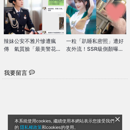
辣妹公安不雅片慘遭瘋
一粒「趴睡私密照」遭好
傳 氣質臉「最美警花」
友外流！SSR級側顏曝
人設盡毀
光…33萬人暈爛
我要留言
本系統使用cookies, 繼續使用本網站表示您接受我們
的
隱私權政策
和cookies的使用。