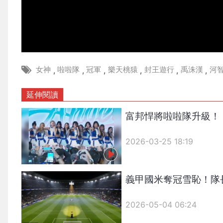
女神
啦啦隊
冠軍
樂天桃猿
封王遊行
禹洙漢
河
,
,
,
,
,
,
延伸閱讀
富邦悍將啦啦隊升級！
2026-03-25 18:19
義甲國米奪冠雪恥！隊
2026-05-04 06:24