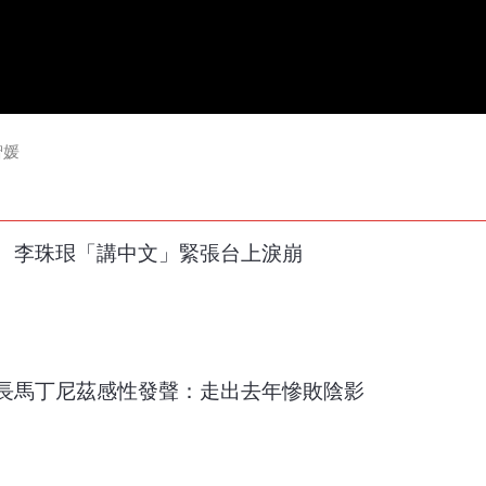
智媛
 李珠珢「講中文」緊張台上淚崩
長馬丁尼茲感性發聲：走出去年慘敗陰影