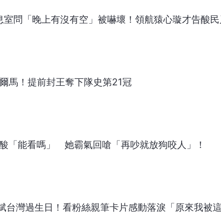
休息室問「晚上有沒有空」被嚇壞！領航猿心璇才告酸民
帕爾馬！提前封王奪下隊史第21冠
遭酸「能看嗎」 她霸氣回嗆「再吵就放狗咬人」！
斌台灣過生日！看粉絲親筆卡片感動落淚「原來我被