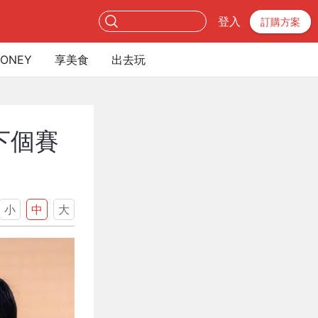
登入
訂購方案
ONEY
享美食
出去玩
下個賽
小
中
大