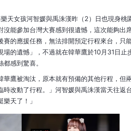
籍樂天女孩河智媛與禹洙漢昨（2）日也現身桃
對沒能參加台灣大賽感到很遺憾，這次能夠出
後賽的應援任務，無法排開預定行程來台，只
場的遺憾」，不過就在韓華鷹於10月31日止
絲都感到驚喜。
韓華鷹被淘汰，原本就有預備的其他行程，但
臨時改動了行程。」河智媛與禹洙漢當天往返
挺樂天了！」