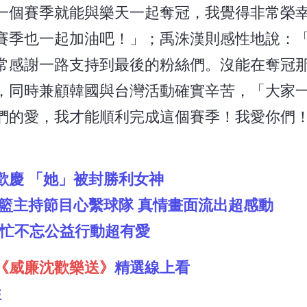
一個賽季就能與樂天一起奪冠，我覺得非常榮
賽季也一起加油吧！」；禹洙漢則感性地說：
常感謝一路支持到最後的粉絲們。沒能在奪冠
，同時兼顧韓國與台灣活動確實辛苦，「大家
們的愛，我才能順利完成這個賽季！我愛你們
歡慶 「她」被封勝利女神
籃主持節目心繫球隊 真情畫面流出超感動
 再忙不忘公益行動超有愛
《威廉沈歡樂送》
精選線上看
往