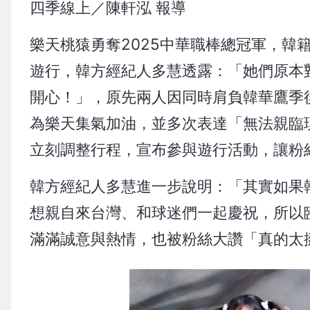
四季線上／陳軒泓 報導
樂天桃猿勇奪2025中華職棒總冠軍，韓
遊行，韓方經紀人多慧透露：「她們原本
開心！」，原先兩人因同時肩負韓華鷹季
為樂天集氣加油，並多次表達「無法親臨現
立刻調整行程，宣布參與遊行活動，讓粉
韓方經紀人多慧進一步說明：「其實如果
想親自來台灣、和球迷們一起慶祝，所以
滿滿誠意與熱情，也被粉絲大讚「真的太