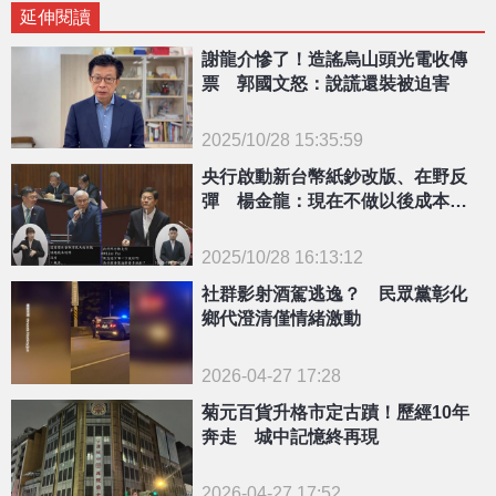
延伸閱讀
謝龍介慘了！造謠烏山頭光電收傳
票 郭國文怒：說謊還裝被迫害
2025/10/28 15:35:59
{PLAYICON}
央行啟動新台幣紙鈔改版、在野反
彈 楊金龍：現在不做以後成本更
高
2025/10/28 16:13:12
{PLAYICON}
社群影射酒駕逃逸？ 民眾黨彰化
鄉代澄清僅情緒激動
2026-04-27 17:28
菊元百貨升格市定古蹟！歷經10年
奔走 城中記憶終再現
2026-04-27 17:52