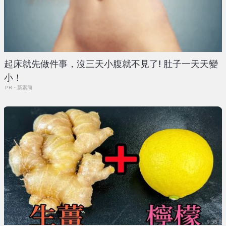
起床就先做件事，沒三天小腹就不見了! 肚子一天天變
小！
PR・新素簡