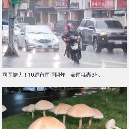
雨區擴大！10縣市雨彈開炸 豪雨猛轟3地