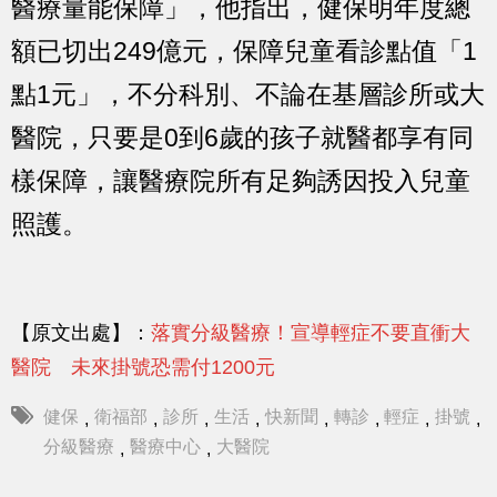
醫療量能保障」，他指出，健保明年度總
額已切出249億元，保障兒童看診點值「1
點1元」，不分科別、不論在基層診所或大
醫院，只要是0到6歲的孩子就醫都享有同
樣保障，讓醫療院所有足夠誘因投入兒童
照護。
【原文出處】：
落實分級醫療！宣導輕症不要直衝大
醫院 未來掛號恐需付1200元
健保
衛福部
診所
生活
快新聞
轉診
輕症
掛號
,
,
,
,
,
,
,
,
分級醫療
醫療中心
大醫院
,
,