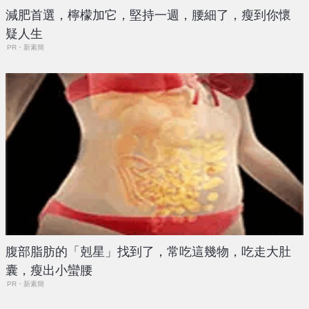
減肥首選，檸檬加它，堅持一週，腰細了，瘦到你懷
疑人生
PR・新素簡
腹部脂肪的「剋星」找到了，常吃這幾物，吃走大肚
囊，瘦出小蠻腰
PR・新素簡