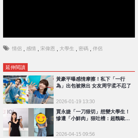
情侶
感情
宋偉恩
大學生
密碼
伴侶
,
,
,
,
,
延伸閱讀
黃豪平曝感情摩擦！私下「一行
為」出包被揪出 女友周宇柔不忍了
2026-01-19 13:30
賈永婕「一刀狠切」想變大學生！
慘遭「小鮮肉」狠吐槽：超醜歐巴
桑…心碎了
2026-04-15 09:56