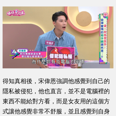
得知真相後，宋偉恩強調他感覺到自己的
隱私被侵犯，他也直言，並不是電腦裡的
東西不能給對方看，而是女友用的這個方
式讓他感覺非常不舒服，並且感覺到自身