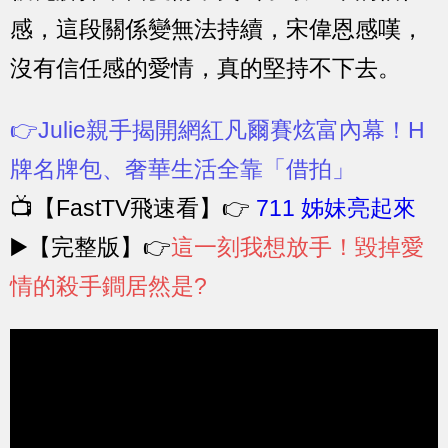
感，這段關係變無法持續，宋偉恩感嘆，
沒有信任感的愛情，真的堅持不下去。
👉
Julie親手揭開網紅凡爾賽炫富內幕！H
牌名牌包、奢華生活全靠「借拍」
📺【FastTV飛速看】👉
711 姊妹亮起來
▶️【完整版】👉
這一刻我想放手！毀掉愛
情的殺手鐧居然是?