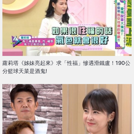
蘿莉塔《姊妹亮起來》求「性福」慘遇滑鐵盧！190公
分籃球天菜是酒鬼!