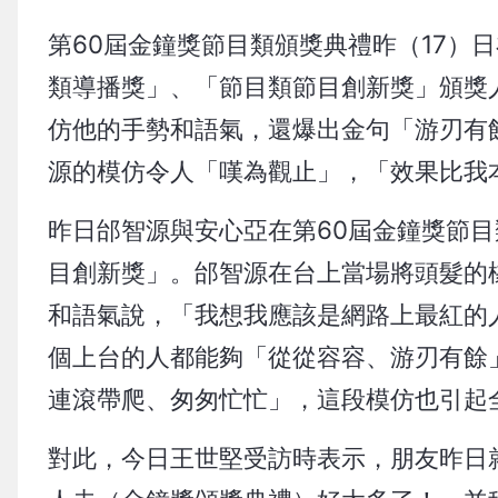
第60屆金鐘獎節目類頒獎典禮昨（17）
類導播獎」、「節目類節目創新獎」頒獎
仿他的手勢和語氣，還爆出金句「游刃有
源的模仿令人「嘆為觀止」，「效果比我
昨日邰智源與安心亞在第60屆金鐘獎節
目創新獎」。邰智源在台上當場將頭髮的
和語氣說，「我想我應該是網路上最紅的
個上台的人都能夠「從從容容、游刃有餘
連滾帶爬、匆匆忙忙」，這段模仿也引起
對此，今日王世堅受訪時表示，朋友昨日