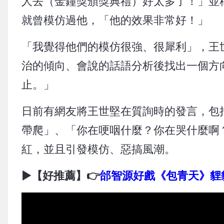
人去（金鐘獎頒獎典禮）好太多了！」並
就曾模仿過他，「他的效果非常好！」
「我覺得他們的模仿很強、很犀利」，王
治的傾向、會說的話語分析後找出一個方
止。」
日前有網友將王世堅在質詢時的發言，包
帶爬」、「你在哽咽什麼？你在哭什麼啊
紅，並且引發模仿、惡搞風潮。
▶️
【好推薦】👉
邰智源好戲《包青天》貍