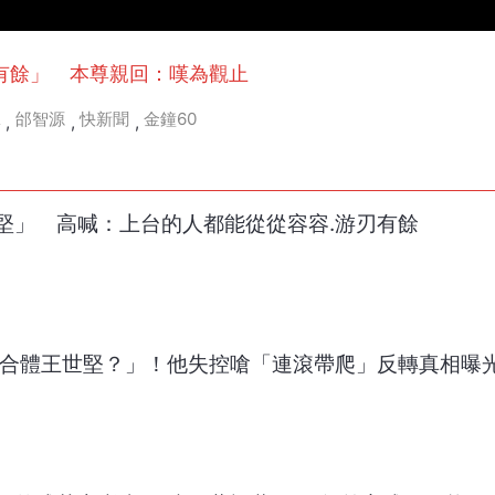
有餘」 本尊親回：嘆為觀止
黨
邰智源
快新聞
金鐘60
,
,
,
堅」 高喊：上台的人都能從從容容.游刃有餘
「合體王世堅？」！他失控嗆「連滾帶爬」反轉真相曝