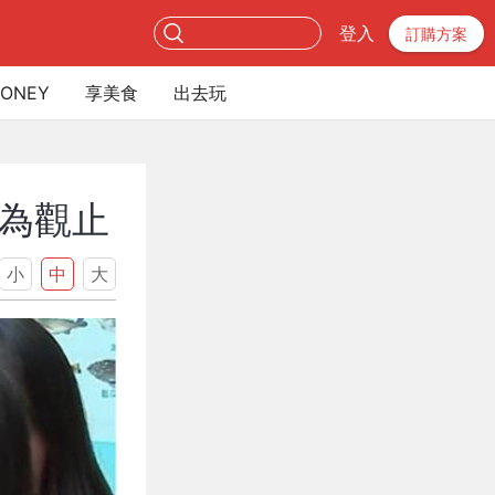
登入
訂購方案
ONEY
享美食
出去玩
為觀止
小
中
大