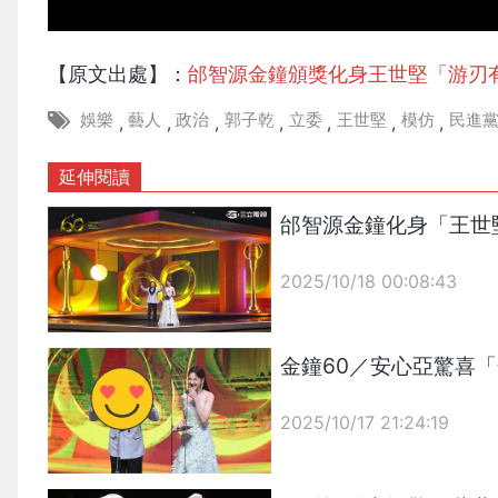
【原文出處】：
邰智源金鐘頒獎化身王世堅「游刃
娛樂
藝人
政治
郭子乾
立委
王世堅
模仿
民進
,
,
,
,
,
,
,
延伸閱讀
邰智源金鐘化身「王世
2025/10/18 00:08:43
{PLAYICON}
金鐘60／安心亞驚喜
2025/10/17 21:24:19
{PLAYICON}