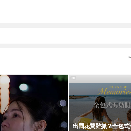
R
PR
出國花費難抓？全包式