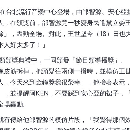
日在台北流行音樂中心登場，由邰智源、安心亞
人，在頒獎前，邰智源竟一秒變身民進黨立委
餘」，轟動全場。對此，王世堅今（18）日也
本人好太多了！」
目類頒獎典禮中，一同頒發「節目類導播獎」、
橡皮筋拆掉，把頭髮往兩側一撥時，並模仿王
人，今天來到金鐘獎我很榮幸」，他接著表示
」，並提醒阿KEN，不要踩到安心亞的裙子，
全場轟動。
就有傳給他邰智源的模仿片段，「我覺得那個