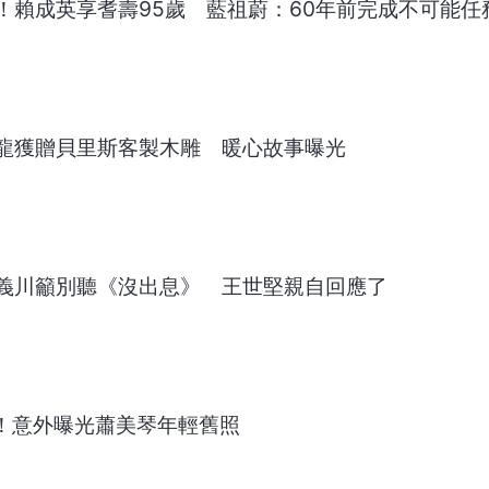
！賴成英享耆壽95歲 藍祖蔚：60年前完成不可能任
龍獲贈貝里斯客製木雕 暖心故事曝光
義川籲別聽《沒出息》 王世堅親自回應了
得！意外曝光蕭美琴年輕舊照