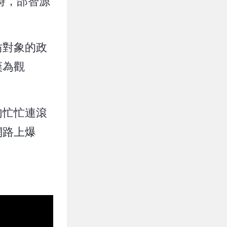
時，邰智源
仿對象的政
嘆為觀
匆忙忙連滾
網路上爆