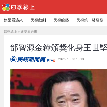
娛樂看過來
民視戲劇
民視綜藝
民視第一發發發
四季線上
＞
娛樂看過來
邰智源金鐘頒獎化身王世
2025-10-18 18:10