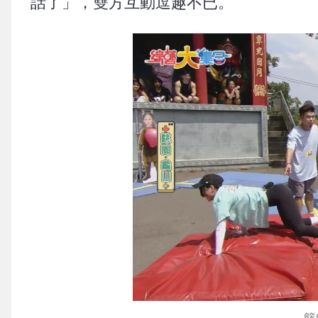
話了」，雙方互動逗趣不已。