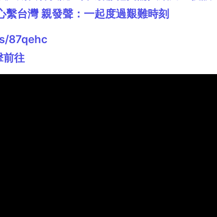
心繫台灣 親發聲：一起度過艱難時刻
s/87qehc
擊前往