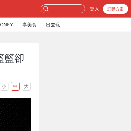
登入
訂購方案
ONEY
享美食
出去玩
籃籃卻
小
中
大