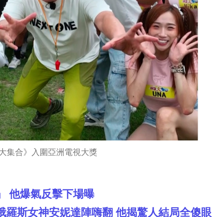
大集合》入圍亞洲電視大獎
」 他爆氣反擊下場曝
俄羅斯女神安妮達陣嗨翻 他揭驚人結局全傻眼