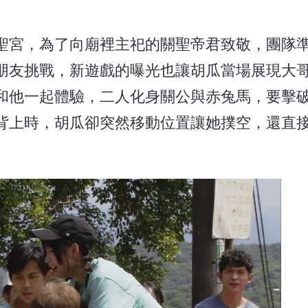
聖宮，為了向廟裡主祀的關聖帝君致敬，團隊
朋友挑戰，新遊戲的曝光也讓胡瓜當場展現大
和他一起體驗，二人化身關公與赤兔馬，要擊
背上時，胡瓜卻突然移動位置讓她撲空，還直