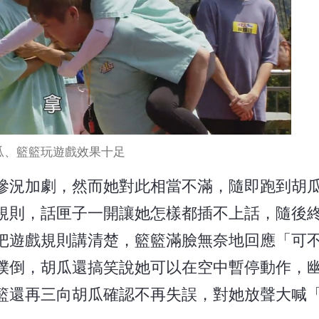
瓜、籃籃玩遊戲效果十足
慘況加劇，然而她對此相當不滿，隨即跑到胡
規則，話匣子一開讓她怎樣都插不上話，隨後
把遊戲規則講清楚，籃籃滿臉無奈地回應「可
撲倒，胡瓜還搞笑說她可以在空中暫停動作，
籃還再三向胡瓜確認不再失誤，對她放聲大喊