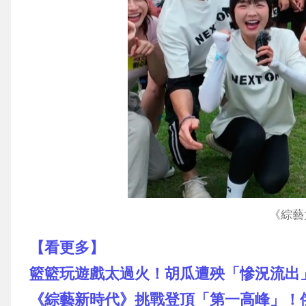
《綜藝
【看更多】
籃籃玩遊戲太過火！胡瓜遭殃「慘況流出
《綜藝新時代》挑戰登頂「第一高峰」！