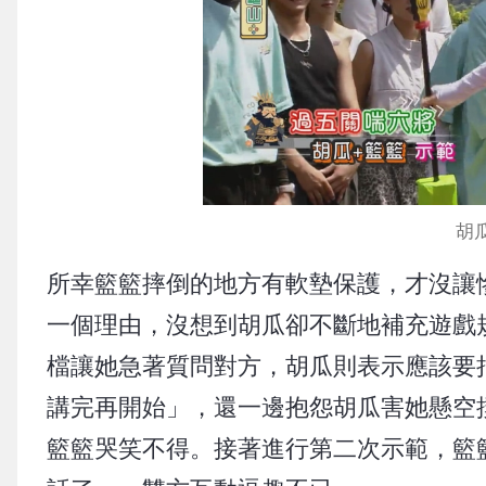
胡
所幸籃籃摔倒的地方有軟墊保護，才沒讓
一個理由，沒想到胡瓜卻不斷地補充遊戲
檔讓她急著質問對方，胡瓜則表示應該要
講完再開始」，還一邊抱怨胡瓜害她懸空
籃籃哭笑不得。接著進行第二次示範，籃