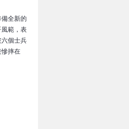
準備全新的
哥風範，表
破六個士兵
接慘摔在