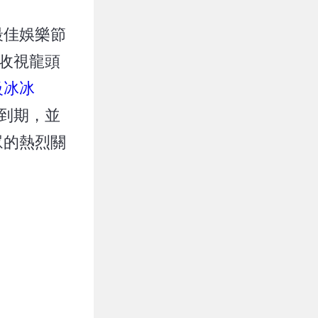
最佳娛樂節
收視龍頭
級冰冰
到期，並
眾的熱烈關