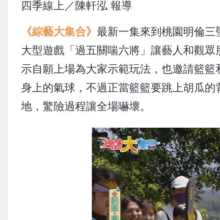
四季線上／陳軒泓 報導
《綜藝大集合》
最新一集來到桃園明倫三
大型遊戲「過五關喘六將」讓藝人和觀眾
示自願上場為大家示範玩法，也邀請籃籃
身上的氣球，不過正當籃籃要跳上胡瓜的
地，驚險過程讓全場嚇壞。