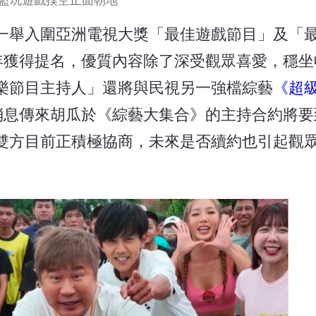
籃玩遊戲撲空正面朝地
一舉入圍亞洲電視大獎「最佳遊戲節目」及「
年獲得提名，優質內容除了深受觀眾喜愛，穩坐
樂節目主持人」還將與民視另一強檔綜藝
《超
消息傳來胡瓜於《綜藝大集合》的主持合約將要
雙方目前正積極協商，未來是否續約也引起觀