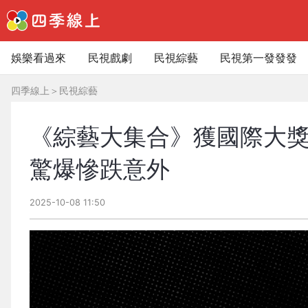
娛樂看過來
民視戲劇
民視綜藝
民視第一發發發
四季線上
＞
民視綜藝
《綜藝大集合》獲國際大獎
驚爆慘跌意外
2025-10-08 11:50