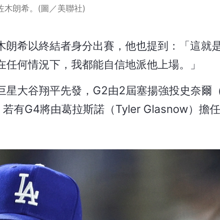
佐木朗希。(圖／美聯社)
木朗希以終結者身分出賽，他也提到：「這就
在任何情況下，我都能自信地派他上場。」
星大谷翔平先發，G2由2屆塞揚強投史奈爾（B
若有G4將由葛拉斯諾（Tyler Glasnow）擔