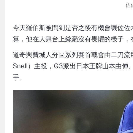
佐
今天羅伯斯被問到是否之後有機會讓佐佐
算，他在大舞台上絲毫沒有畏懼的樣子，
道奇與費城人分區系列賽首戰會由二刀流巨
Snell）主投，G3派出日本王牌山本由伸、
手。