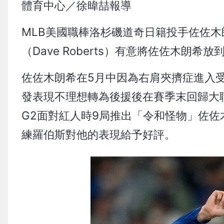
體育中心／徐暐喆報導
MLB美國職棒洛杉磯道奇日籍投手佐佐
（Dave Roberts）有意將佐佐木朗希
佐佐木朗希在5月中因為右肩夾擠症進入受
發表現不理想轉為後援後在賽季末回歸大
G2面對紅人時9局推出「令和怪物」佐佐
練羅伯斯對他的表現給予好評。