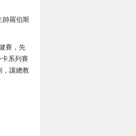
主帥羅伯斯
健賽，先
外卡系列賽
利，讓總教