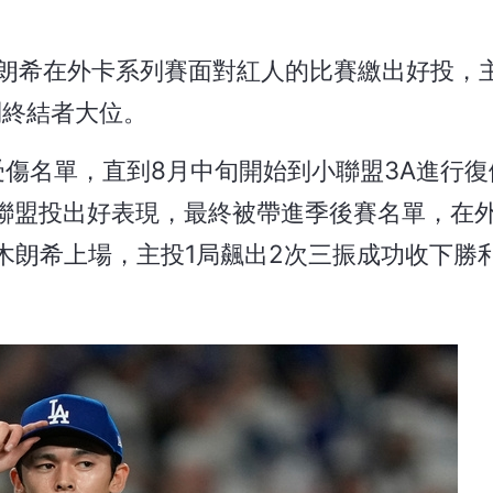
木朗希在外卡系列賽面對紅人的比賽繳出好投，
放到終結者大位。
傷名單，直到8月中旬開始到小聯盟3A進行復
聯盟投出好表現，最終被帶進季後賽名單，在
木朗希上場，主投1局飆出2次三振成功收下勝