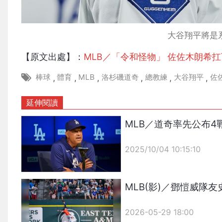
大谷翔平將是
【原文出處】：
MLB／「令和怪物」 佐佐木朗希
棒球
體育
MLB
洛杉磯道奇
總教練
大谷翔平
佐
,
,
,
,
,
,
延伸閱讀
MLB／道奇率先公布
2025/10/04 10:15:10
{PLAYICON}
MLB(影)／鄧愷威隊
2026-05-29 18:00