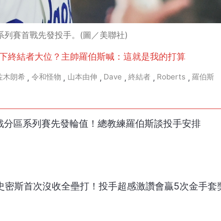
系列賽首戰先發投手。(圖／美聯社)
扛下終結者大位？主帥羅伯斯喊：這就是我的打算
佐木朗希
令和怪物
山本由伸
Dave
終結者
Roberts
羅伯斯
,
,
,
,
,
,
4戰分區系列賽先發輪值！總教練羅伯斯談投手安排
友史密斯首次沒收全壘打！投手超感激讚會贏5次金手套