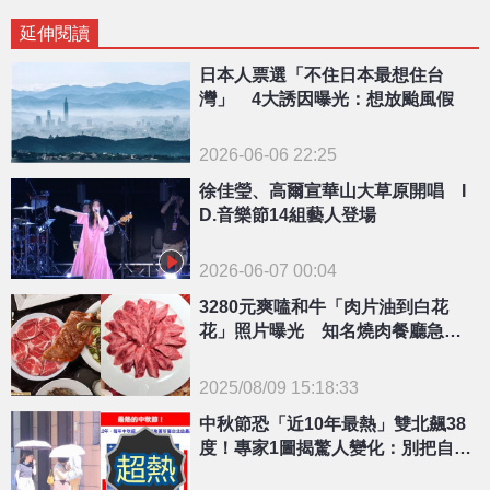
延伸閱讀
日本人票選「不住日本最想住台
灣」 4大誘因曝光：想放颱風假
2026-06-06 22:25
徐佳瑩、高爾宣華山大草原開唱 I
D.音樂節14組藝人登場
2026-06-07 00:04
3280元爽嗑和牛「肉片油到白花
花」照片曝光 知名燒肉餐廳急滅
火「3重點」回應！
2025/08/09 15:18:33
{PLAYICON}
中秋節恐「近10年最熱」雙北飆38
度！專家1圖揭驚人變化：別把自己
烤了