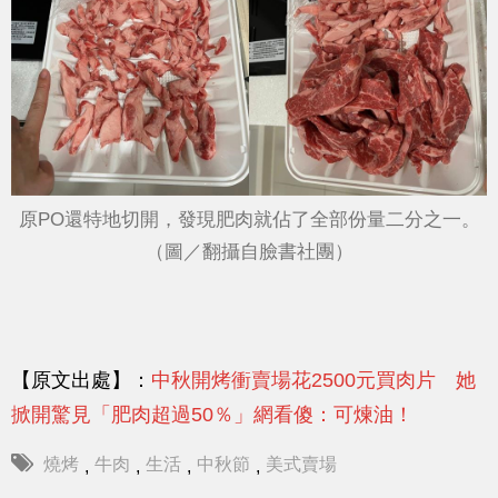
原PO還特地切開，發現肥肉就佔了全部份量二分之一。
（圖／翻攝自臉書社團）
【原文出處】：
中秋開烤衝賣場花2500元買肉片 她
掀開驚見「肥肉超過50％」網看傻：可煉油！
燒烤
牛肉
生活
中秋節
美式賣場
,
,
,
,