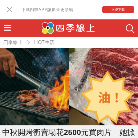
下載四季APP讓影音更順暢
立即下載
四季線上
HOT生活
中秋開烤衝賣場花2500元買肉片 她掀