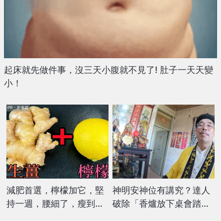
起床就先做件事，沒三天小腹就不見了! 肚子一天天變
小！
PR・新素簡
減肥首選，檸檬加它，堅
神明安神位有講究？達人
持一週，腰細了，瘦到你
破除「香爐放下桌會踏
懷疑人生
爐」迷思 竟因古代這緣