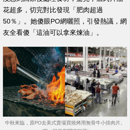
花超多，切完對比發現「肥肉超過
50％」。她傻眼PO網曬照，引發熱議，網
友全看傻「這油可以拿來煉油」。
中秋來臨，原PO去美式賣場買燒烤用無骨牛小排肉片。