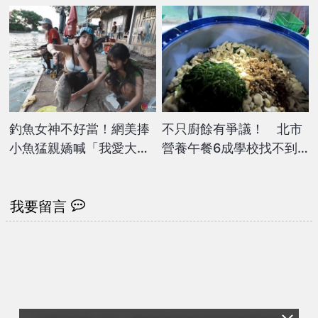
故
釣魚女神不好當！網美捧
不只廚餘有爭議！ 北市
小魚猛親嬌喊「我愛大隻
營養午餐6成學校找不到
的」 魚秒脫逃網笑翻
廠商
我要留言