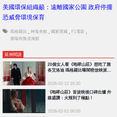
美國環保組織籲：遠離國家公園 政府停擺
恐威脅環境保育
瑪格羅比
神鬼奇航
國家寶藏
F1電影
,
,
,
,
傑瑞布魯克海默
延伸閱讀
20個女人看《咆哮山莊》想吃了雅
各艾洛迪 瑪格羅比曝閨密放映派對
秘辛
2026-02-12 16:30
《咆哮山莊》首波映後口碑出爐 外
媒盛讚：火辣到了極點！
2026-02-01 00:00