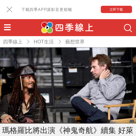
下載四季APP讓影音更順暢
立即下載
四季線上
HOT生活
藝想世界
瑪格羅比將出演《神鬼奇航》續集 好萊