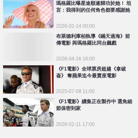
瑪格羅比曝星途順遂歸功於她！ 坦
言：我得到的任何角色都要感謝她
2026-02-14 00:00
布萊德利庫柏執導《瞞天過海》前
傳電影 與瑪格羅比同台飆戲
2026-04-16 16:00
《F1電影》全球票房超越《拿破
崙》 奪蘋果迄今最賣座電影
2025-07-08 11:00
《F1電影》續集正在製作中 選角細
節保密到家
2026-02-11 17:00