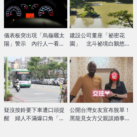
儀表板突出現「烏龜曬太
建設公司董座「祕密花
陽」警示 內行人一看驚
園」 北斗祕境白鵝悠游
喊：別開了！
如世外桃源
疑沒按鈴要下車遭口頭提
公開台灣女友宣布脫單！
醒 婦人不滿爆口角「罵
黑龍見女方父親談婚事
哭司機」
他因1事差點暴怒翻桌