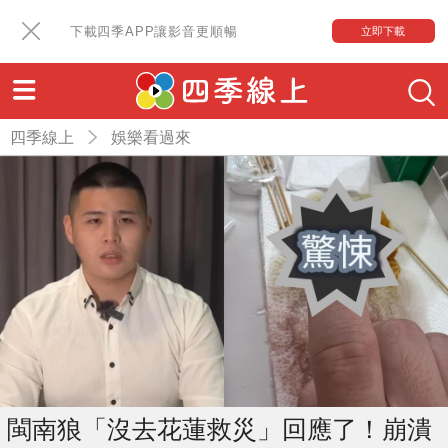
下載四季APP讓影音更順暢
立即下載
四季線上
娛樂看過來
閩南狼「沒去花蓮救災」回應了！崩潰