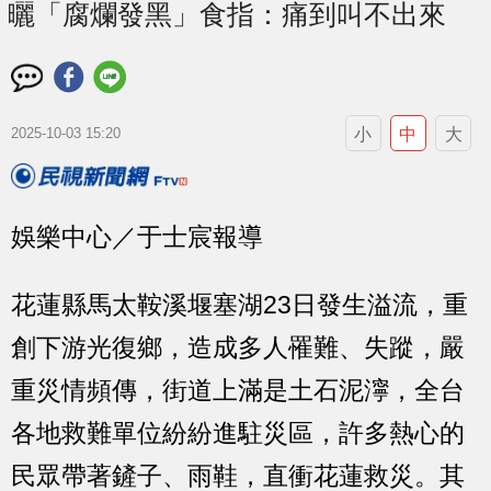
曬「腐爛發黑」食指：痛到叫不出來
小
中
大
2025-10-03 15:20
娛樂中心／于士宸報導
花蓮縣馬太鞍溪堰塞湖23日發生溢流，重
創下游光復鄉，造成多人罹難、失蹤，嚴
重災情頻傳，街道上滿是土石泥濘，全台
各地救難單位紛紛進駐災區，許多熱心的
民眾帶著鏟子、雨鞋，直衝花蓮救災。其