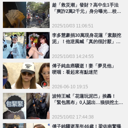
趁「救災潮」發財？高中生1手法
「爽詐2萬2千元」身分曝光…校方
發聲了
2025/10/03 11:06:51
{PLAYICON}
李多慧豪捐30萬現身花蓮「素顏挖
泥」！他逆風喊「真的很討厭」反
轉結局曝光
2025/10/03 14:24:55
{PLAYICON}
傅子純血癌驟逝！妻「夢見他」
哽咽：看起來有點迷茫
2026-06-10 19:15
波特王喊「花蓮玩泥巴」挨轟！
「緊包黑布」0人認出…狼狽挖土畫
面曝光
2025/10/02 17:44:38
{PLAYICON}
傅子純驟逝享年46歲！梁佑南驚曝