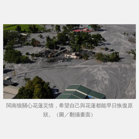
閩南狼關心花蓮災情，希望自己與花蓮都能早日恢復原
狀。（圖／翻攝畫面）