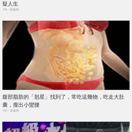
疑人生
PR・新素簡
腹部脂肪的「剋星」找到了，常吃這幾物，吃走大肚
囊，瘦出小蠻腰
PR・新素簡