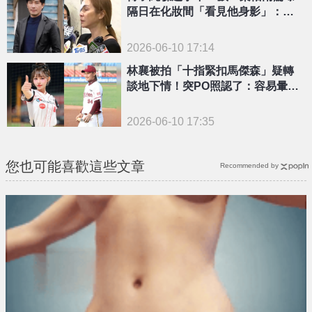
隔日在化妝間「看見他身影」：對
我比加油
2026-06-10 17:14
林襄被拍「十指緊扣馬傑森」疑轉
談地下情！突PO照認了：容易暈…
被網虧爆
2026-06-10 17:35
您也可能喜歡這些文章
Recommended by