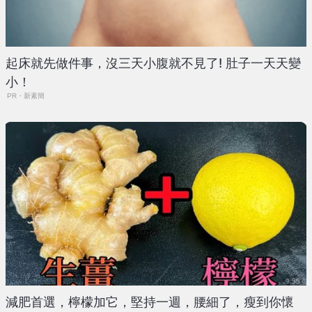
起床就先做件事，沒三天小腹就不見了! 肚子一天天變
小！
PR・新素簡
減肥首選，檸檬加它，堅持一週，腰細了，瘦到你懷