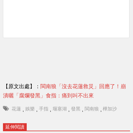
【原文出處】：
閩南狼「沒去花蓮救災」回應了！崩
潰曬「腐爛發黑」食指：痛到叫不出來
花蓮
娛樂
手指
堰塞湖
發黑
閩南狼
樺加沙
,
,
,
,
,
,
延伸閱讀