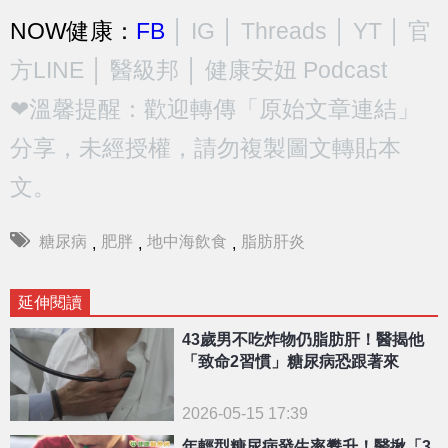
NOW健康：
FB
│
IG
│
Threads
│
YT
│
官
方LINE
│
醫級邦
│
健康安妞 Podcast
❤溫馨提醒：歡迎轉傳「原始文章連結」
分享，未經授權，請勿複製圖文轉貼本
文。
糖尿病
肥胖
地中海飲食
脂肪肝炎
,
,
,
延伸閱讀
43歲男不吃炸物仍脂肪肝！醫揭他
「致命2習慣」糖尿病恐跟著來
2026-05-15 17:39
年輕型糖尿病發生率攀升！醫揪「3