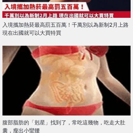
入境攜加熱菸最高罰五百萬！千萬別以為新制2月上路
現在出國就可以大買特買
腹部脂肪的「剋星」找到了，常吃這幾物，吃走大肚
囊，瘦出小蠻腰