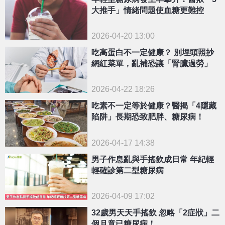
大推手」情緒問題使血糖更難控
2026-04-20 13:00
吃高蛋白不一定健康？ 別埋頭照抄
網紅菜單，亂補恐讓「腎臟過勞」
2026-04-22 18:26
吃素不一定等於健康？醫揭「4隱藏
陷阱」長期恐致肥胖、糖尿病！
2026-04-17 14:38
男子作息亂與手搖飲成日常 年紀輕
輕確診第二型糖尿病
2026-04-09 17:02
32歲男天天手搖飲 忽略「2症狀」二
個月竟已糖尿病！