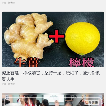
PR・新素簡
減肥首選，檸檬加它，堅持一週，腰細了，瘦到你懷
疑人生
PR・新素簡