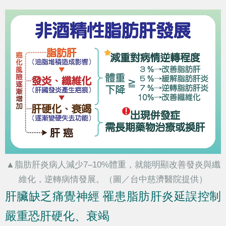
▲脂肪肝炎病人減少7–10%體重，就能明顯改善發炎與纖
維化，逆轉病情發展。（圖／台中慈濟醫院提供）
肝臟缺乏痛覺神經 罹患脂肪肝炎延誤控制
嚴重恐肝硬化、衰竭