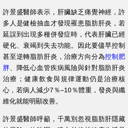
許景盛醫師表示，肝臟缺乏痛覺神經，許
多人是健檢抽血才發現罹患脂肪肝炎，若
延誤到出現多種併發症時，代表肝臟已經
硬化、衰竭到失去功能。因此要儘早控制
甚至逆轉脂肪肝炎，治療方向分為
控制肥
胖
、降低心血管疾病風險與針對脂肪肝炎
治療；健康飲食與規律運動仍是治療核
心，若病人減少7％–10％體重，發炎與纖
維化就能明顯改善。
許景盛醫師呼籲，千萬別忽視脂肪肝隱藏