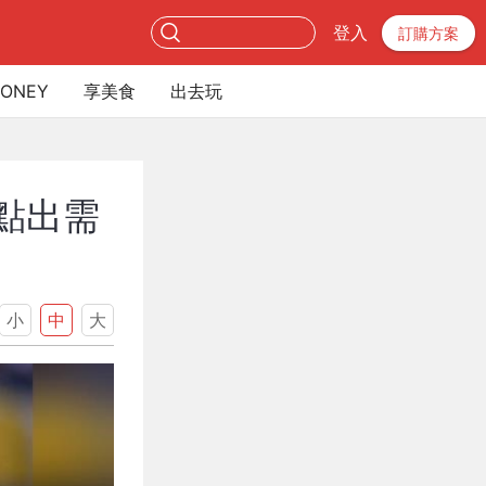
登入
訂購方案
ONEY
享美食
出去玩
點出需
小
中
大