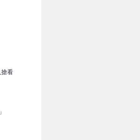
人搶看
」