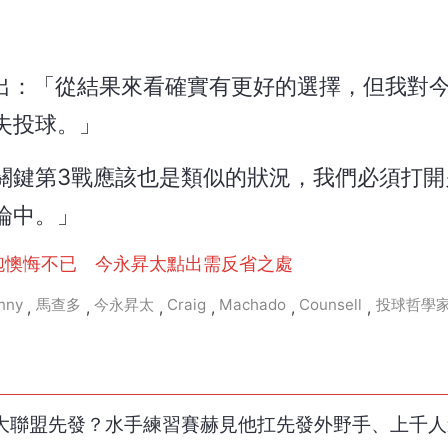
ll）指出：「從結果來看確實有更好的選擇，但我對
失投球。」
關鍵第3戰應該也是類似的狀況，我們必須打開
論中。」
分砲懊悔不已 今永昇太點出需反省之處
nny
馬查多
今永昇太
Craig
Machado
Counsell
投球哲學
,
,
,
,
,
,
朗在大聯盟先發？水手練習賽赫見他扛先發外野手、上千