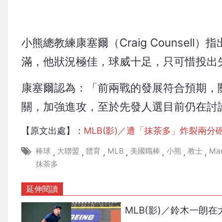
小熊總教練康塞爾（Craig Counse
滿，他狀況極佳，球威十足，只可惜投出
康塞爾認為：「前兩戰的發展符合預期，
關，加強進攻，至於先發人選目前仍在討
【原文出處】：
MLB(影)／遭「抹茶多」炸裂兩
棒球
大聯盟
體育
MLB
美國職棒
小熊
教士
Ma
,
,
,
,
,
,
,
抹茶多
延伸閱讀
MLB(影)／鈴木一