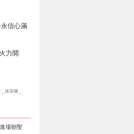
今永信心滿
火力開
家
康塞爾
,
,
人進場朝聖