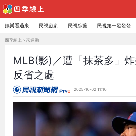
娛樂看過來
民視戲劇
民視綜藝
民視第一發發發
四季線上
＞
來運動
MLB(影)／遭「抹茶多
反省之處
2025-10-02 11:10