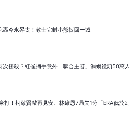
」砲轟今永昇太！教士完封小熊扳回一城
有兩次接殺？紅雀捕手意外「聯合主審」漏網鏡頭50萬
強投豪打！柯敬賢敲再見安、林維恩7局失1分「ERA低於2