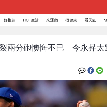
好推薦
HOT生活
來運動
找健康
看天氣
M
」炸裂兩分砲懊悔不已 今永昇太