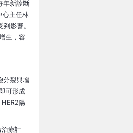
每年新診斷
中心主任林
受到影響。
增生，容
胞分裂與增
即可形成
ER2陽
論治療計