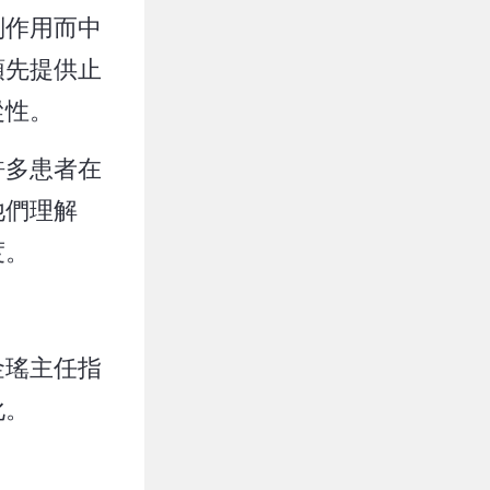
副作用而中
預先提供止
從性。
許多患者在
他們理解
度。
金瑤主任指
化。