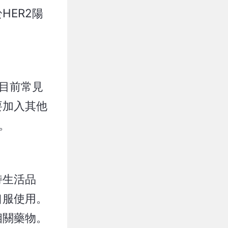
ER2陽
目前常見
要加入其他
。
持生活品
口服使用。
相關藥物。