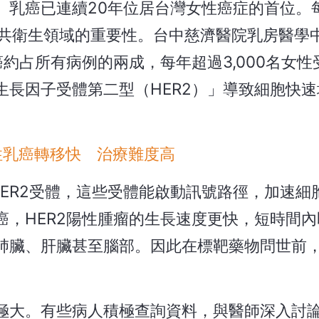
】乳癌已連續20年位居台灣女性癌症的首位。
在公共衛生領域的重要性。台中慈濟醫院乳房醫學
癌約占所有病例的兩成，每年超過3,000名女性
生長因子受體第二型（HER2）」導致細胞快速
陽性乳癌轉移快 治療難度高
HER2受體，這些受體能啟動訊號路徑，加速細
癌，HER2陽性腫瘤的生長速度更快，短時間內
肺臟、肝臟甚至腦部。因此在標靶藥物問世前，H
極大。有些病人積極查詢資料，與醫師深入討