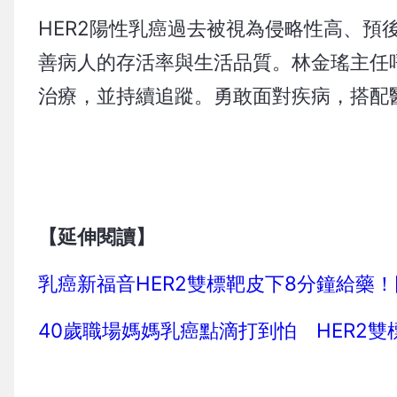
HER2陽性乳癌過去被視為侵略性高、
善病人的存活率與生活品質。林金瑤主任
治療，並持續追蹤。勇敢面對疾病，搭配
【延伸閱讀】
乳癌新福音HER2雙標靶皮下8分鐘給藥
40歲職場媽媽乳癌點滴打到怕 HER2