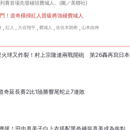
列賽首場先發碰頭費城人。(圖／美聯社)
希關門！道奇橫掃紅人晉級將強碰費城人
奇
紅人
大谷翔平
費城人
佐佐木朗希
山本由伸
,
,
,
,
,
0公里火球又炸裂！村上宗隆連兩戰開砲 第26轟再寫日
道奇延長賽2比1險勝響尾蛇止7連敗
動應援！田中真美子白上衣搭配黑色褲裝真美成為焦點