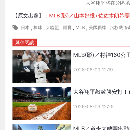
大谷翔平將在分區系
【原文出處】：
MLB(影)／山本好投+佐佐木朗
日本
棒球
大聯盟
體育
MLB
美國職棒
洛杉磯道
,
,
,
,
,
,
延伸閱讀
MLB(影)／村神16
2026-08-09 12:19
大谷翔平敲致勝安打！
2026-08-09 12:25
MLB／道奇大嫂團出