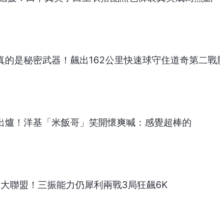
希真的是秘密武器！飆出162公里快速球守住道奇第二戰
轟出爐！洋基「米飯哥」笑開懷爽喊：感覺超棒的
返大聯盟！三振能力仍犀利兩戰3局狂飆6K