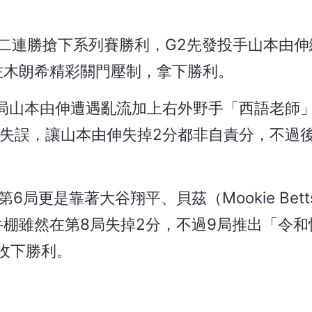
二連勝搶下系列賽勝利，G2先發投手山本由伸繳
佐木朗希精彩關門壓制，拿下勝利。
局山本由伸遭遇亂流加上右外野手「西語老師」
生要命接球失誤，讓山本由伸失掉2分都非自責分，不
局更是靠著大谷翔平、貝茲（Mookie Bett
棚雖然在第8局失掉2分，不過9局推出「令和
收下勝利。