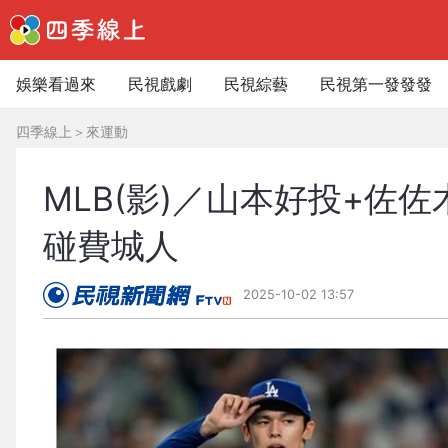
娛樂看過來
民視戲劇
民視綜藝
民視第一發發發
四季線上
＞
來運動
MLB(影)／山本好投+佐
碰費城人
2025-10-02 13:57