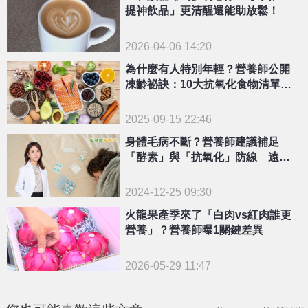
提神飲品」更清醒還能助放鬆！
2026-04-06 14:20
為什麼有人特別年輕？營養師公開
凍齡祕訣：10大抗氧化食物清單必
收
2025-09-15 22:46
身體毛病不斷？營養師建議補足
「酵素」與「抗氧化」防線 遠離
健康危機
2024-12-25 09:30
火龍果產季來了「白肉vs紅肉誰更
營養」？營養師曝1關鍵差異
2026-05-29 11:47