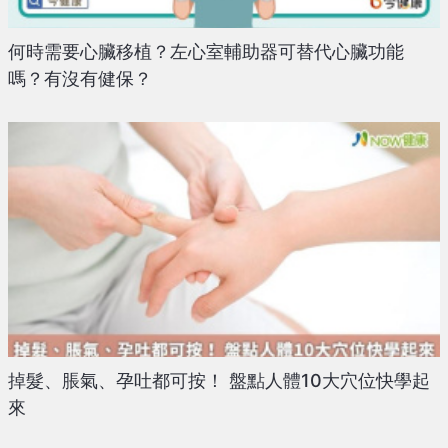
何時需要心臟移植？左心室輔助器可替代心臟功能
嗎？有沒有健保？
掉髮、脹氣、孕吐都可按！ 盤點人體10大穴位快學起
來