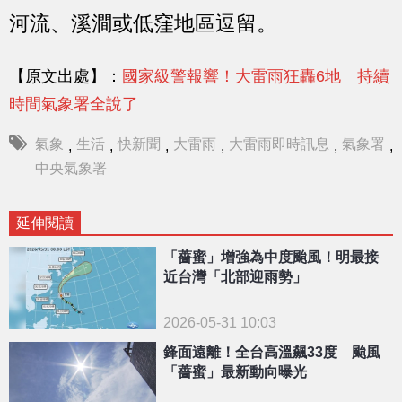
河流、溪澗或低窪地區逗留。
【原文出處】：
國家級警報響！大雷雨狂轟6地 持續
時間氣象署全說了
氣象
生活
快新聞
大雷雨
大雷雨即時訊息
氣象署
,
,
,
,
,
,
中央氣象署
延伸閱讀
「薔蜜」增強為中度颱風！明最接
近台灣「北部迎雨勢」
2026-05-31 10:03
鋒面遠離！全台高溫飆33度 颱風
「薔蜜」最新動向曝光