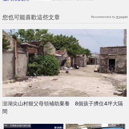
{PLAYICON}
您也可能喜歡這些文章
Recommended by
澎湖尖山村狠父母領補助棄養 8個孩子擠住4坪大隔
間
PR・大華銀全能行銷方案