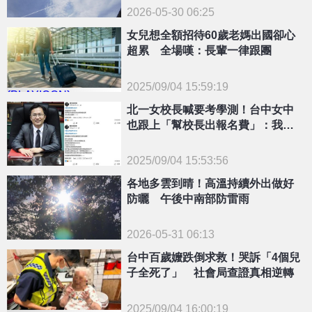
2026-05-30 06:25
女兒想全額招待60歲老媽出國卻心
超累 全場嘆：長輩一律跟團
2025/09/04 15:59:19
{PLAYICON}
北一女校長喊要考學測！台中女中
也跟上「幫校長出報名費」：我們
是認真的
2025/09/04 15:53:56
{PLAYICON}
各地多雲到晴！高溫持續外出做好
防曬 午後中南部防雷雨
2026-05-31 06:13
台中百歲嬤跌倒求救！哭訴「4個兒
子全死了」 社會局查證真相逆轉
2025/09/04 16:00:19