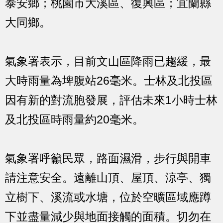
泰安鄉；桃園市大溪區、復興區；宜蘭縣
大同鄉。
氣象署表示，目前文山區降雨已趨緩，最
大時雨量為埤腹站26毫米。士林及北投區
因有新的對流胞發展，評估未來1小時士林
及北投區時雨量約20毫米。
氣象署呼籲民眾，路面濕滑，步行與開車
請注意安全。遠離山頂、屋頂、涼亭、獨
立樹下、溪流或水塘，位於空曠區域應蹲
下並盡量減少與地面接觸的面積。切勿在