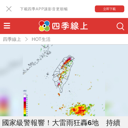
下載四季APP讓影音更順暢
立即下載
四季線上
HOT生活
國家級警報響！大雷雨狂轟6地 持續