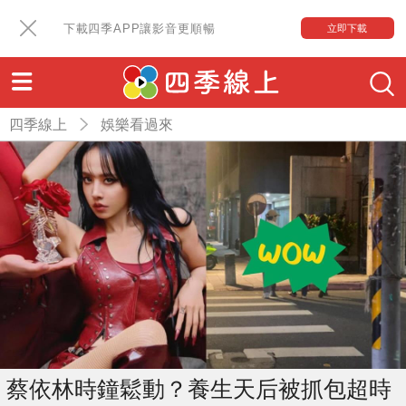
下載四季APP讓影音更順暢
立即下載
四季線上
娛樂看過來
蔡依林時鐘鬆動？養生天后被抓包超時