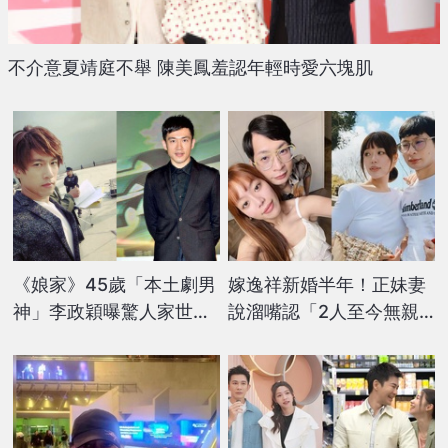
不介意夏靖庭不舉 陳美鳳羞認年輕時愛六塊肌
《娘家》45歲「本土劇男
嫁逸祥新婚半年！正妹妻
神」李政穎曝驚人家世
說溜嘴認「2人至今無親
「富二代」！淡出演藝圈
密關係」男生臉尬爆
隨父業 賺飽就退休