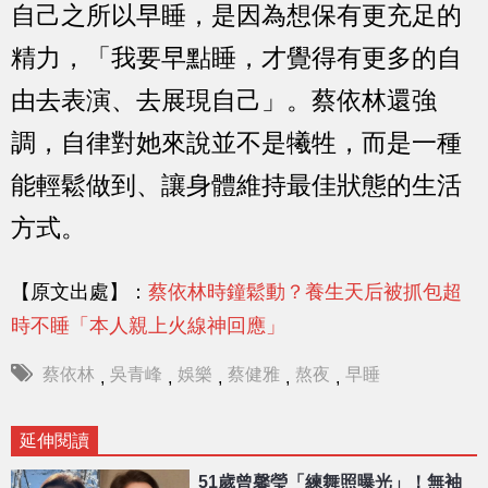
自己之所以早睡，是因為想保有更充足的
精力，「我要早點睡，才覺得有更多的自
由去表演、去展現自己」。蔡依林還強
調，自律對她來說並不是犧牲，而是一種
能輕鬆做到、讓身體維持最佳狀態的生活
方式。
【原文出處】：
蔡依林時鐘鬆動？養生天后被抓包超
時不睡「本人親上火線神回應」
蔡依林
吳青峰
娛樂
蔡健雅
熬夜
早睡
,
,
,
,
,
延伸閱讀
51歲曾馨瑩「練舞照曝光」！無袖