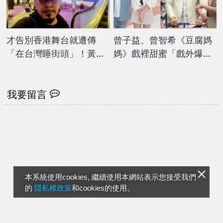
才告別香港舞台就遭傳
曾子益、曾智希《豆腐媽
「在台灣睡街頭」！黃秋
媽》戲裡甜蜜「戲外爆不
生公開睡覺地點 真實近
合」？私下互相吐槽畫面
況曝光
全流出
我要留言
本系統使用cookies, 繼續使用本網站表示您接受我們
的
隱私權政策
和cookies的使用。