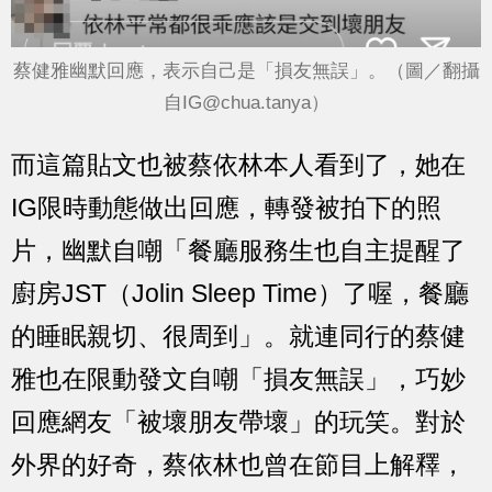
蔡健雅幽默回應，表示自己是「損友無誤」。（圖／翻攝
自
IG@chua.tanya
）
而這篇貼文也被蔡依林本人看到了，她在
IG限時動態做出回應，轉發被拍下的照
片，幽默自嘲「餐廳服務生也自主提醒了
廚房JST（Jolin Sleep Time）了喔，餐廳
的睡眠親切、很周到」。就連同行的蔡健
雅也在限動發文自嘲「損友無誤」，巧妙
回應網友「被壞朋友帶壞」的玩笑。對於
外界的好奇，蔡依林也曾在節目上解釋，