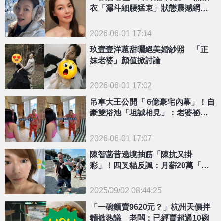
衣「漏斗細腰猛束」狀態震撼網：
以為女兒
2026-06-01 17:14
玖壹壹洋蔥甜曬絕美婚紗照 「正
妹老婆」顏值掀討論
2026-06-01 17:02
吊車大王公開「 6億豪宅內幕」！自
豪雙浴池「坦誠相見」：老婆祕書
一起洗澡
2026-06-01 17:07
陳智菡昔遶境抽筋「陳抗又掛
彩」！四叉貓反諷：月薪20萬「非
常辛苦」
2025/09/02 08:44:25
{PLAYICON}
「一碗麵賣9620元？」杭州天價拌
麵掀熱議 老闆：已經賣超過10碗