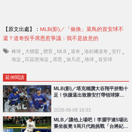
【原文出處】：
MLB(影)／「偷換」菜鳥的首安球不
還？道奇投手席恩惹爭議：我不是故意的
棒球
大聯盟
體育
MLB
道奇
洛杉磯道奇
安打
,
,
,
,
,
,
,
海盜
匹茲堡海盜
席恩
迪凡尼
換球
首安球
,
,
,
,
,
延伸閱讀
MLB(影)／塔克稱讚大谷翔平拚勁十
足！快腿逼出致勝安打帶領球隊止
敗
2026-08-09 16:33
MLB／讓他上場吧！李灝宇連5場比
賽坐板凳 9局只代跑挑戰「台將紀