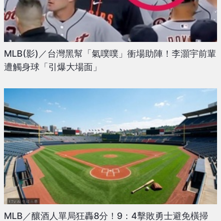
MLB(影)／台灣黑幫「氣噗噗」衝場助陣！李灝宇前輩
遭觸身球「引爆大場面」
MLB／釀酒人單局狂轟8分！9：4擊敗勇士避免橫掃