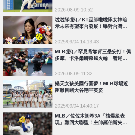
錄」卡關
2026-08-09 10:52
啦啦隊(影)／KT巫師啦啦隊女神暗
示未來有望來台發展！曝對台灣印
象最深是「這個」
2025/09/04 14:13:43
{PLAYICON}
MLB(影)／罕見背靠背三壘安打！佩
多摩、卡洛爾腳踩風火輪 響尾蛇
九下追平道奇
2026-08-09 11:32
樂天女孩美國行圓夢！MLB球場近
距離目睹大谷翔平英姿
2025/09/04 14:40:17
MLB／佐佐木朗希3A「核爆級表
{PLAYICON}
現」難回大聯盟！主帥羅伯斯失望
嘆：沒達到期望