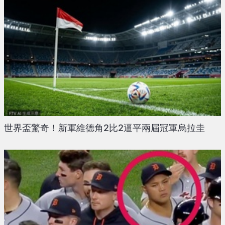
世界盃驚奇！新軍維德角2比2逼平兩屆冠軍烏拉圭