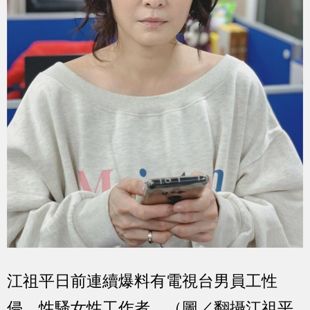
江祖平日前連續爆料有電視台男員工性
侵、性騷女性工作者。（圖／翻攝江祖平