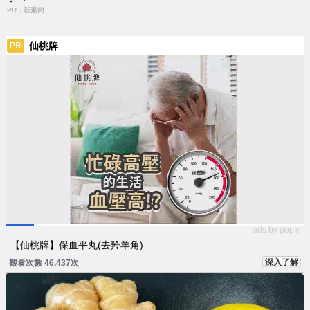
PR・新素簡
仙桃牌
PR
ads by popIn
【仙桃牌】保血平丸(去羚羊角)
深入了解
觀看次數 46,439次