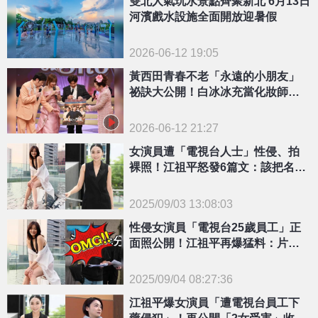
雙北人氣玩水景點齊聚新北 6月13日
河濱戲水設施全面開放迎暑假
2026-06-12 19:05
黃西田青春不老「永遠的小朋友」
祕訣大公開！白冰冰充當化妝師幫
小朋友化妝全場笑翻
2026-06-12 21:27
女演員遭「電視台人士」性侵、拍
裸照！江祖平怒發6篇文：該把名字
說出來了
2025/09/03 13:08:03
{PLAYICON}
性侵女演員「電視台25歲員工」正
面照公開！江祖平再爆猛料：片場
找人愛愛
2025/09/04 08:27:36
{PLAYICON}
江祖平爆女演員「遭電視台員工下