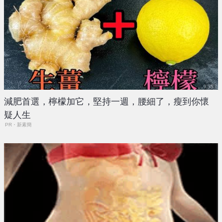
減肥首選，檸檬加它，堅持一週，腰細了，瘦到你懷
疑人生
PR・新素簡