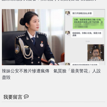
辣妹公安不雅片慘遭瘋傳 氣質臉「最美警花」人設
盡毀
我要留言