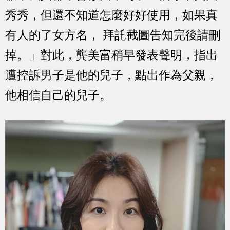
秀秀，但還不知道怎麼好好使用，如果真
有人的了女方名， 拜託截圖告知完後請刪
掉。」對此，龔美富稍早發表聲明，指出
遭控訴男子是他的兒子，點出作為父親，
他相信自己的兒子。