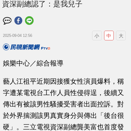
資深副總認了：是我兒子
小
中
大
2025-09-04 12:56
娛樂中心／綜合報導
藝人江祖平近期因接獲女性演員爆料，稱
字遭某電視台工作人員性侵得逞，後續又
傳出有被該男性騷擾受害者出面控訴。對
於外界揣測該男真實身分與傳出「後台很
硬」。三立電視資深副總龔美富也首度發