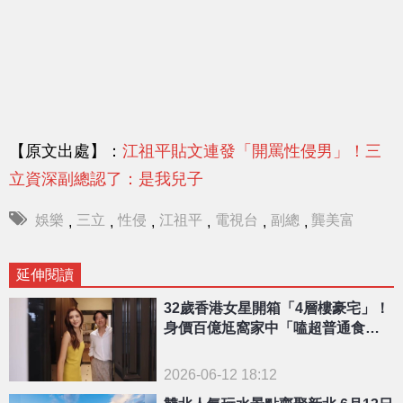
【原文出處】：
江祖平貼文連發「開罵性侵男」！三
立資深副總認了：是我兒子
娛樂
三立
性侵
江祖平
電視台
副總
龔美富
,
,
,
,
,
,
延伸閱讀
32歲香港女星開箱「4層樓豪宅」！
身價百億尪窩家中「嗑超普通食
物」
2026-06-12 18:12