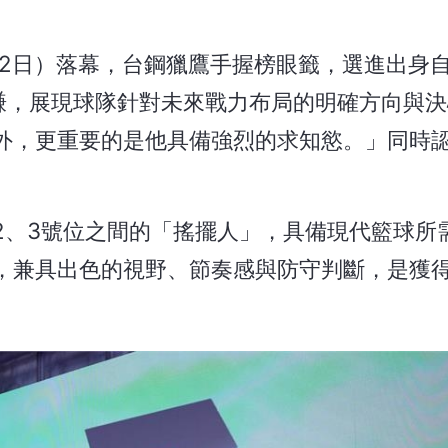
昨晚（2日）落幕，台鋼獵鷹手握榜眼籤，選進出身
宇謙，展現球隊針對未來戰力布局的明確方向與
外，更重要的是他具備強烈的求知慾。」同時
職2、3號位之間的「搖擺人」，具備現代籃球所
，兼具出色的視野、節奏感與防守判斷，是獲