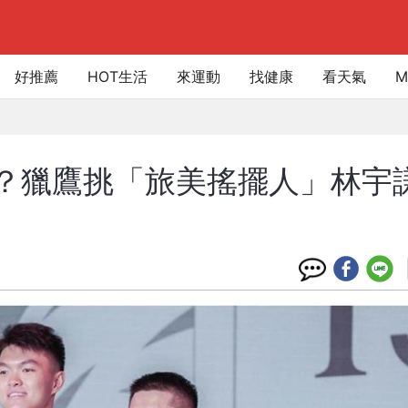
好推薦
HOT生活
來運動
找健康
看天氣
M
許人？獵鷹挑「旅美搖擺人」林宇