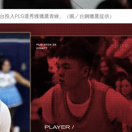
台投入PLG選秀獲獵鷹青睞。（圖／台鋼獵鷹提供）