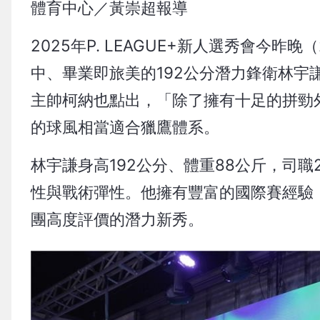
體育中心／黃崇超報導
2025年P. LEAGUE+新人選秀會今
中、畢業即旅美的192公分潛力鋒衛林
主帥柯納也點出，「除了擁有十足的拼勁
的球風相當適合獵鷹體系。
林宇謙身高192公分、體重88公斤，司
性與戰術彈性。他擁有豐富的國際賽經驗
團高度評價的潛力新秀。