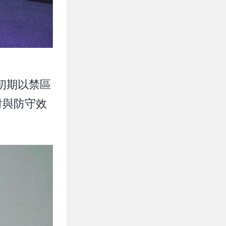
y，初期以禁區
射與防守效