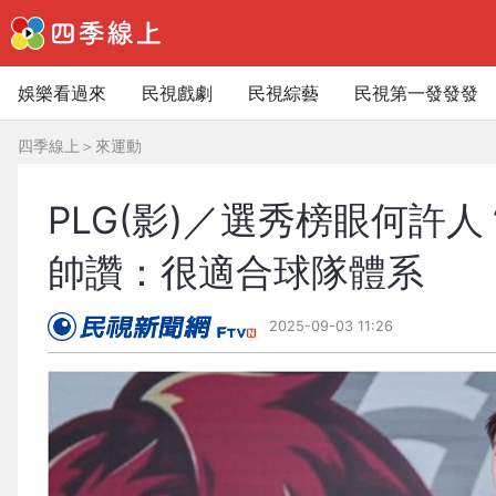
娛樂看過來
民視戲劇
民視綜藝
民視第一發發發
四季線上
＞
來運動
PLG(影)／選秀榜眼何
帥讚：很適合球隊體系
2025-09-03 11:26