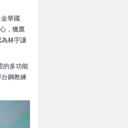
自金華國
決心，獵鷹
認為林宇謙
需的多功能
得台鋼教練