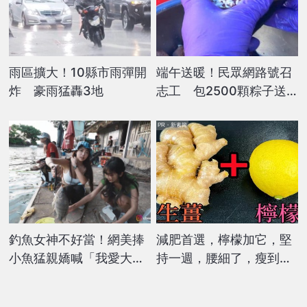
雨區擴大！10縣市雨彈開
端午送暖！民眾網路號召
炸 豪雨猛轟3地
志工 包2500顆粽子送
弱勢
PR・新素簡
釣魚女神不好當！網美捧
減肥首選，檸檬加它，堅
小魚猛親嬌喊「我愛大隻
持一週，腰細了，瘦到你
的」 魚秒脫逃網笑翻
懷疑人生