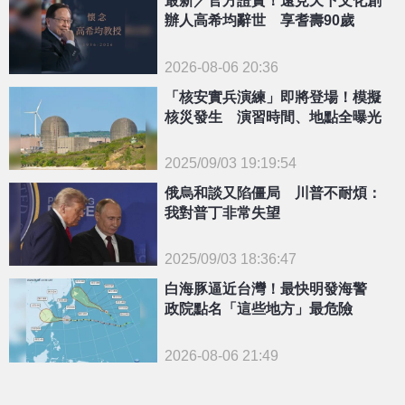
最新／官方證實！遠見天下文化創
辦人高希均辭世 享耆壽90歲
2026-08-06 20:36
「核安實兵演練」即將登場！模擬
核災發生 演習時間、地點全曝光
2025/09/03 19:19:54
{PLAYICON}
俄烏和談又陷僵局 川普不耐煩：
我對普丁非常失望
2025/09/03 18:36:47
{PLAYICON}
白海豚逼近台灣！最快明發海警
政院點名「這些地方」最危險
2026-08-06 21:49