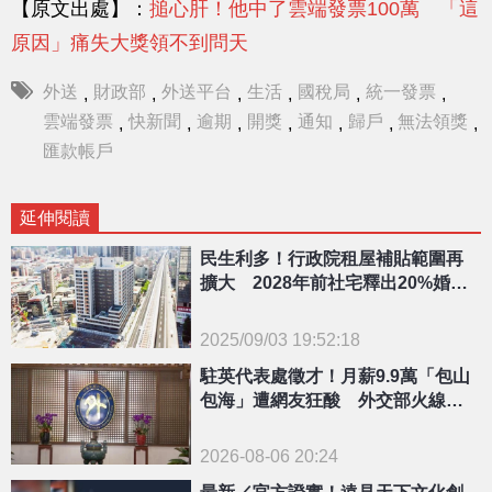
【原文出處】：
搥心肝！他中了雲端發票100萬 「這
原因」痛失大獎領不到問天
外送
財政部
外送平台
生活
國稅局
統一發票
,
,
,
,
,
,
雲端發票
快新聞
逾期
開獎
通知
歸戶
無法領獎
,
,
,
,
,
,
,
匯款帳戶
延伸閱讀
民生利多！行政院租屋補貼範圍再
擴大 2028年前社宅釋出20%婚育
宅
2025/09/03 19:52:18
{PLAYICON}
駐英代表處徵才！月薪9.9萬「包山
包海」遭網友狂酸 外交部火線回
應了
2026-08-06 20:24