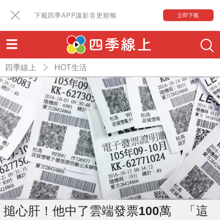
下載四季APP讓影音更順暢
立即下載
四季線上
HOT生活
搥心肝！他中了雲端發票100萬 「這