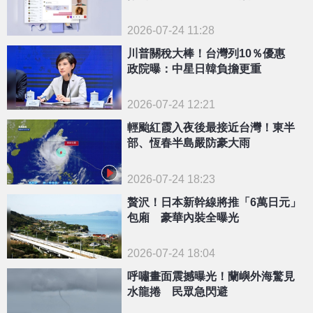
下班」
2026-07-24 11:28
川普關稅大棒！台灣列10％優惠
政院曝：中星日韓負擔更重
2026-07-24 12:21
輕颱紅霞入夜後最接近台灣！東半
部、恆春半島嚴防豪大雨
2026-07-24 18:23
贅沢！日本新幹線將推「6萬日元」
包廂 豪華內裝全曝光
2026-07-24 18:04
呼嘯畫面震撼曝光！蘭嶼外海驚見
水龍捲 民眾急閃避