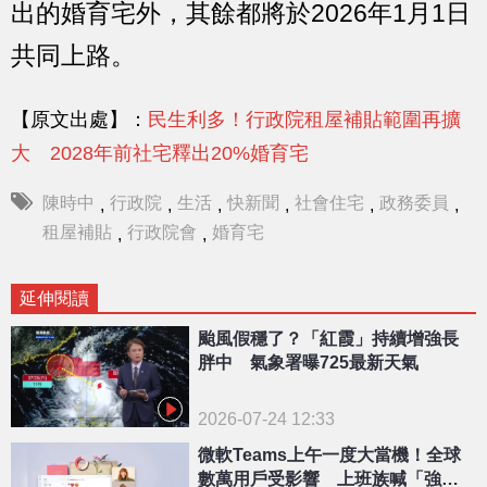
出的婚育宅外，其餘都將於2026年1月1日
共同上路。
【原文出處】：
民生利多！行政院租屋補貼範圍再擴
大 2028年前社宅釋出20%婚育宅
陳時中
行政院
生活
快新聞
社會住宅
政務委員
,
,
,
,
,
,
租屋補貼
行政院會
婚育宅
,
,
延伸閱讀
颱風假穩了？「紅霞」持續增強長
胖中 氣象署曝725最新天氣
2026-07-24 12:33
微軟Teams上午一度大當機！全球
數萬用戶受影響 上班族喊「強制