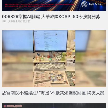
009829掌握AI關鍵 大華韓國KOSPI 50今強勢開募
PR・大華銀全能行銷方案
故宮南院小編爆紅! "海巡"不厭其煩幽默回覆 網友大讚