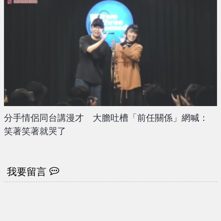
分手情侶同台講漫才 大膽吐槽「前任關係」網喊：
笑著笑著就哭了
我要留言