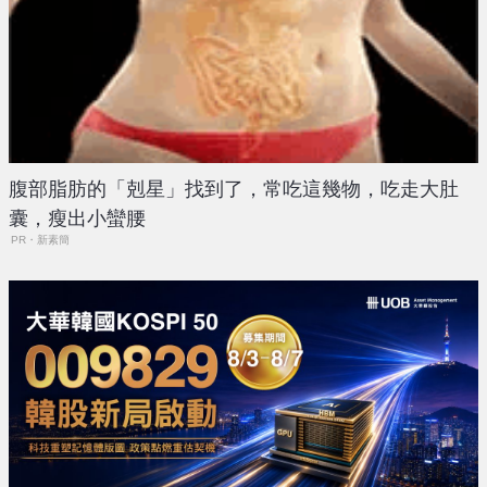
腹部脂肪的「剋星」找到了，常吃這幾物，吃走大肚
囊，瘦出小蠻腰
PR・新素簡