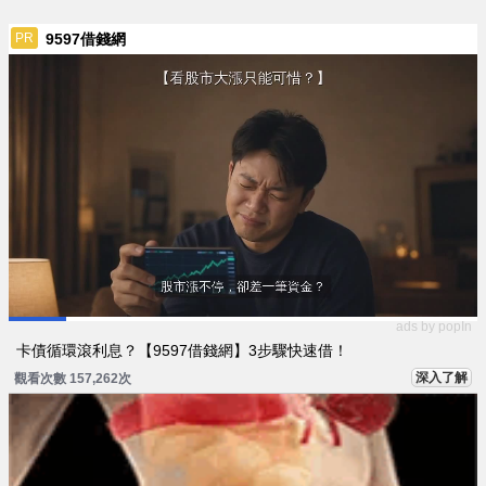
9597借錢網
PR
ads by popIn
卡債循環滾利息？【9597借錢網】3步驟快速借！
深入了解
觀看次數 157,262次