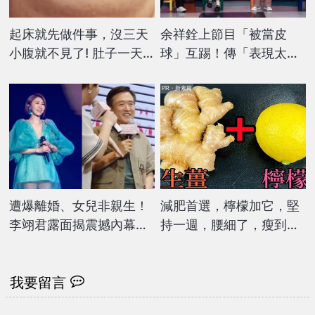
起床就先做件事，沒三天
余祥銓上節目「被當皮
小腹就不見了! 肚子一天
球」互踢！傳「表現太
天變小！
雷」遭主持人嗆：別接通
告了
PR・新素簡
遭爆離婚、女兒非親生！
減肥首選，檸檬加它，堅
李翊君露面揭震撼內幕
持一週，腰細了，瘦到你
被問「檢場有驗DNA？」
懷疑人生
反應曝
我要留言