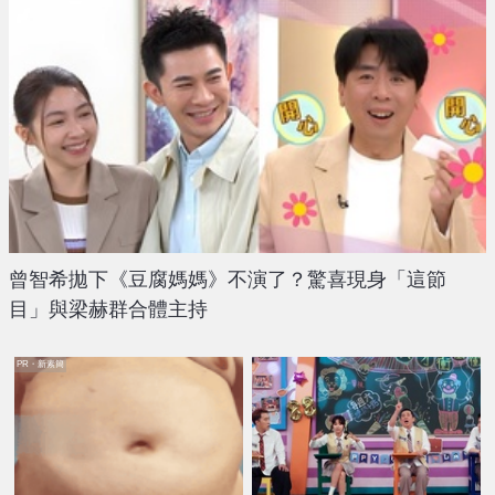
曾智希拋下《豆腐媽媽》不演了？驚喜現身「這節
目」與梁赫群合體主持
PR・新素簡