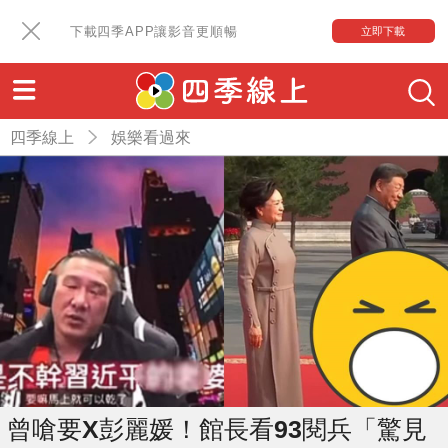
下載四季APP讓影音更順暢
立即下載
四季線上
娛樂看過來
曾嗆要X彭麗媛！館長看93閱兵「驚見