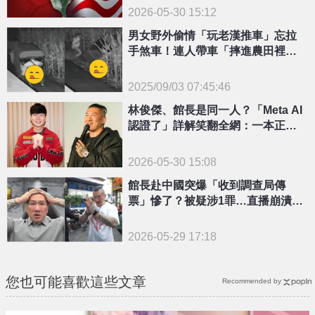
2026-05-30 15:12
男女野外偷情「玩老漢推車」忘拉
手煞車！連人帶車「摔進農田裡」
出事激戰片流出
2025/09/03 07:45:46
{PLAYICON}
林俊傑、館長是同一人？「Meta AI
認證了」詳解笑翻全網：一本正經
胡說八道
2026-05-30 15:08
館長赴中國突爆「收到調查局傳
票」慘了？被疑涉1罪…直播崩潰求
「這件事」
2026-05-29 17:18
您也可能喜歡這些文章
Recommended by