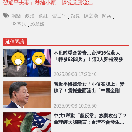
習近平夫妻」秒縮小頭 超慌反應流出
娛樂
政治
網紅
習近平
館長
陳之漢
閱兵
,
,
,
,
,
,
,
93閱兵
彭麗媛
,
延伸閱讀
不甩陸委會警告…台灣16位藝人
「轉發93閱兵」！這2人難得沒發
2025/09/03 17:20:46
{PLAYICON}
習近平慘被愛女「小便在腿上」變
臉了！震撼畫面流出「中國全刪光
光」
2025/09/03 10:05:50
{PLAYICON}
中共1舉動「超反常」放棄攻台了？
命理師大膽斷言：台灣不會發生戰
爭