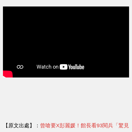
【原文出處】：
曾嗆要X彭麗媛！館長看93閱兵「驚見