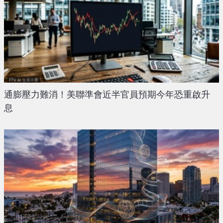
通膨壓力難消！美聯準會近半官員預期今年恐重啟升
息