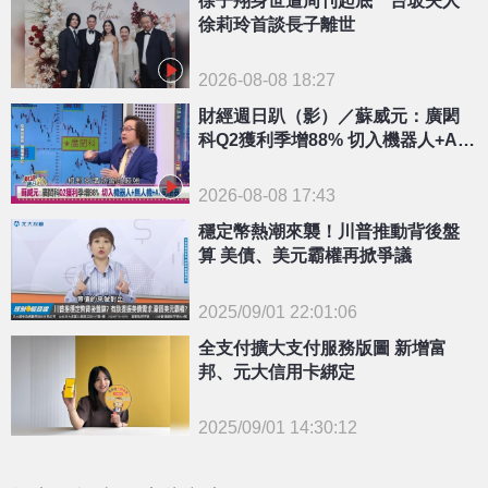
徐莉玲首談長子離世
2026-08-08 18:27
財經週日趴（影）／蘇威元：廣閎
科Q2獲利季增88% 切入機器人+AI
伺服器
2026-08-08 17:43
穩定幣熱潮來襲！川普推動背後盤
算 美債、美元霸權再掀爭議
2025/09/01 22:01:06
{PLAYICON}
全支付擴大支付服務版圖 新增富
邦、元大信用卡綁定
2025/09/01 14:30:12
{PLAYICON}