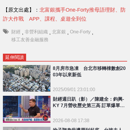
【原文出處】：
北富銀攜手One-Forty推母語理財、防
詐大作戰 APP、課程、桌遊全到位
財經
非營利組織
北富銀
One-Forty
,
,
,
,
移工友善金融服務
延伸閱讀
8月房市急凍 台北市移轉棟數創20
03年以來新低
2025/09/01 23:01:00
{PLAYICON}
財經週日趴（影）／陳建全：鈞興-
KY 7月營收歷史第三高 訂單爆單大
戶進場
2026-08-08 17:38
徐子翔身世遭周刊起底 台玻夫人