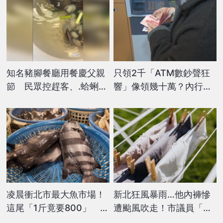
知名豬腳餐廳用餐慶父親
只領2千「ATM數鈔聲狂
節 民眾控趕客、.蛤蜊湯
響」像領幾十萬？內行
「現黑沙」
「抖出真相」網驚：太羞
辱人
凌晨衝北市最大魚市場！
新北狂風暴雨…他內褲慘
這尾「1斤竟要800」 夫
遭颱風吹走！市議員「神
妻檔買不下手：很少見
回1句」狂吸50萬人朝聖