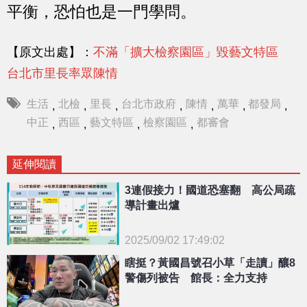
平衡，恐怕也是一門學問。
【原文出處】：
不滿「擴大檢察園區」毀藝文特區
台北市里長率眾陳情
生活
北檢
里長
台北市政府
陳情
萬華
都發局
,
,
,
,
,
,
,
中正
西區
藝文特區
檢察園區
都審會
,
,
,
,
延伸閱讀
3連假接力！國道恐塞翻 高公局疏
導計畫出爐
2025/09/02 17:49:02
{PLAYICON}
瞎挺？黃國昌號召小草「走讀」釀8
警傷列被告 館長：全力支持