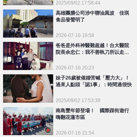
2025/09/02 17:58:44
{PLAYICON}
高雄團膳公司涉中聯油風波 佳琪
食品發聲明了
2026-07-16 19:58
爸爸是外科神醫難超越！台大醫院
院長余忠仁：我不善執刀所以走內
科
2026-07-16 20:23
妹子26歲被催婚苦喊「壓力大」！
過來人點頭「認1事」：時間過很快
2025/09/02 17:53:38
{PLAYICON}
南島豐年節登場！ 國際踩街遊行
嗨翻花蓮市區
2026-07-16 21:54