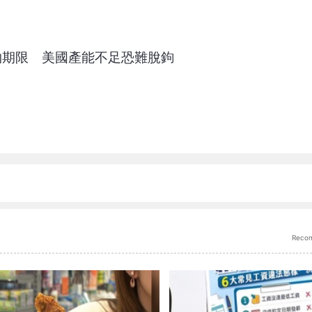
礦物期限 美國產能不足恐難脫鉤
Reco