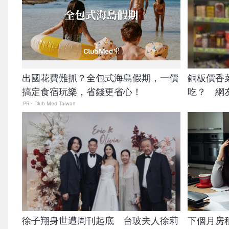
出國花費難抓？全包式海島假期，一價
銅板價香
搞定食宿玩樂，省錢更省心！
吃？ 網
PR・Club Med Taiwan
徐子翔身世遭周刊起底 台玻夫人徐莉
下個月房