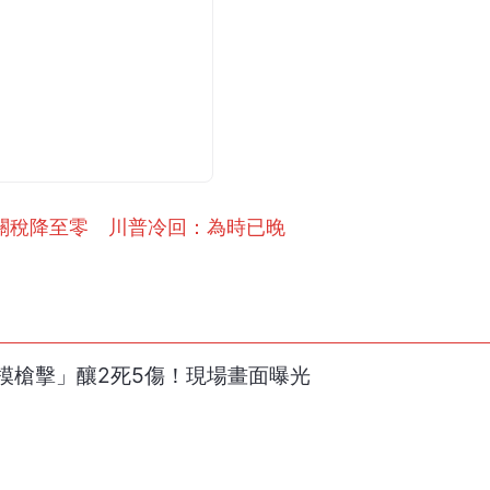
關稅降至零 川普冷回：為時已晚
模槍擊」釀2死5傷！現場畫面曝光