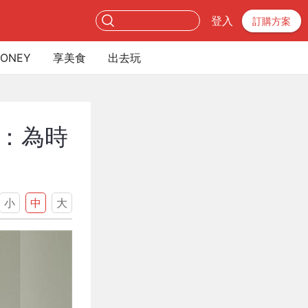
登入
訂購方案
ONEY
享美食
出去玩
：為時
小
中
大