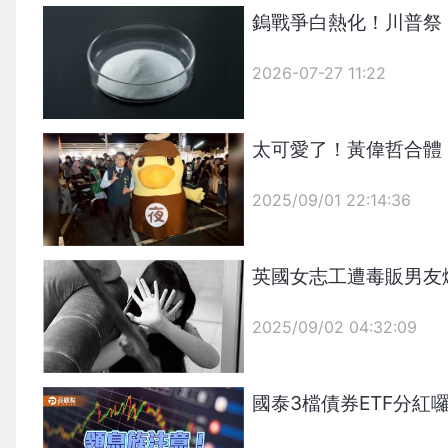
鎢戰爭白熱化！川普祭
2026-07-27 11:22
太可愛了！黃偉哲合體
2025/09/01 22:14:36
{PLAYICON}
英國女志工遭毒販男友爆
2025/09/02 04:32:09
{PLAYICON}
國泰3檔債券ETF分紅囉