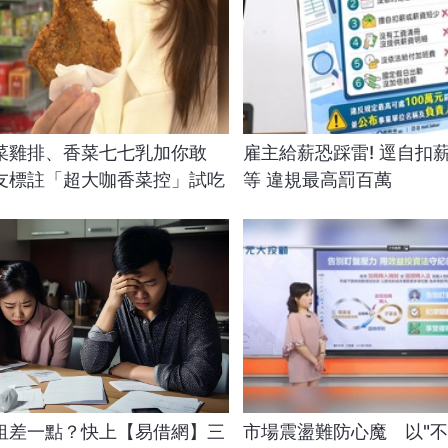
菜雞排、香菜七七乳加你敢
雇主給薪恐踩雷! 逕自扣
友標註「超大咖香菜控」試吃
等 違規最高罰百萬
租差一點？快上【易借網】三
市場震盪難防心魔 以"不