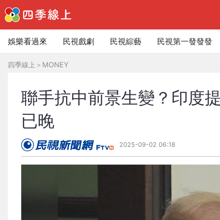
娛樂看過來
民視戲劇
民視綜藝
民視第一發發發
四季線上
＞
MONEY
聯手抗中前景生變？印度
已晚
2025-09-02 06:18