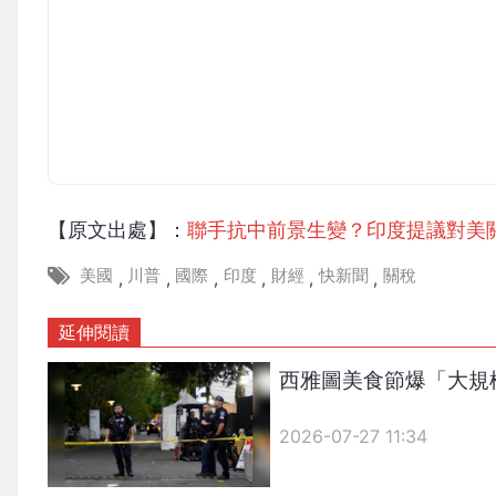
【原文出處】：
聯手抗中前景生變？印度提議對美
美國
川普
國際
印度
財經
快新聞
關稅
,
,
,
,
,
,
延伸閱讀
西雅圖美食節爆「大規
2026-07-27 11:34