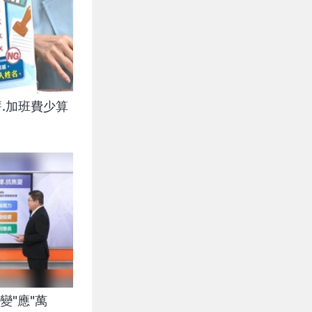
薪.加班費少算
變"應"萬