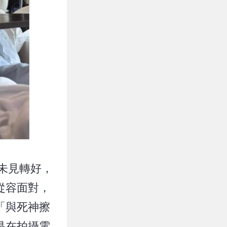
未見轉好，
從容面對，
「與死神擦
是在拍攝電