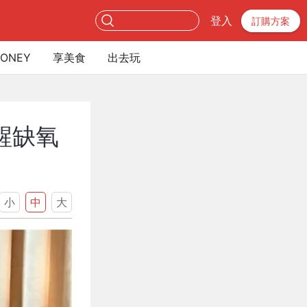
登入
訂購方案
ONEY
享美食
出去玩
醒缺氧
小
中
大