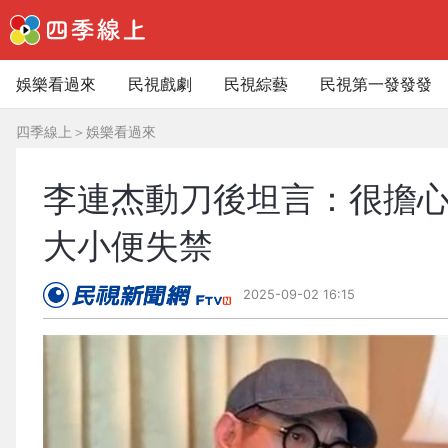
娛樂看過來
民視戲劇
民視綜藝
民視第一發發發
四季線上
＞
娛樂看過來
李連杰動刀後坦言：很擔心
大小便失禁
2025-09-02 16:15