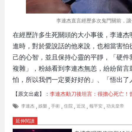
李連杰直言經歷多次鬼門關前，讓
在經歷許多生死關頭的大小事後，李連杰明
進時，對於愛說話的他來說，也相當害怕
己的心智，並且保持心靈的平靜，「硬件
複雜」，粉絲看到李連杰無恙，紛紛留言
怕，所以我們一定要好好的」、「悟出了
【原文出處】：
李連杰動刀後坦言：很擔心死亡！
李連杰
娛樂
手術
住院
近況
報平安
功夫皇帝
,
,
,
,
,
,
延伸閱讀