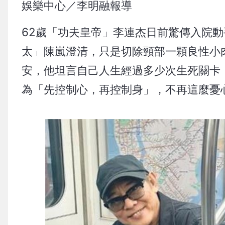
娛樂中心／李明融報導
62歲「功夫皇帝」李連杰日前驚傳入院
太」陳嵐澄清，只是切除頸部一顆良性小
安，他坦言自己人生經過多少次生死關卡
為「先控制心，再控制身」，不再這麼憂