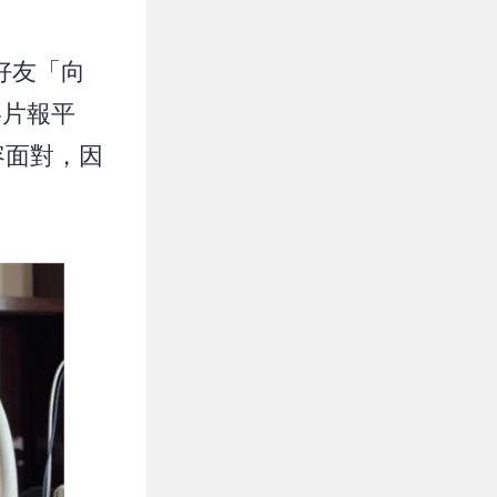
好友「向
影片報平
容面對，因