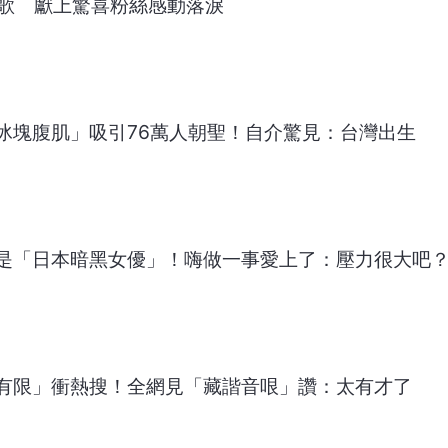
首歌 獻上驚喜粉絲感動落淚
冰塊腹肌」吸引76萬人朝聖！自介驚見：台灣出生
是「日本暗黑女優」！嗨做一事愛上了：壓力很大吧
有限」衝熱搜！全網見「藏諧音哏」讚：太有才了