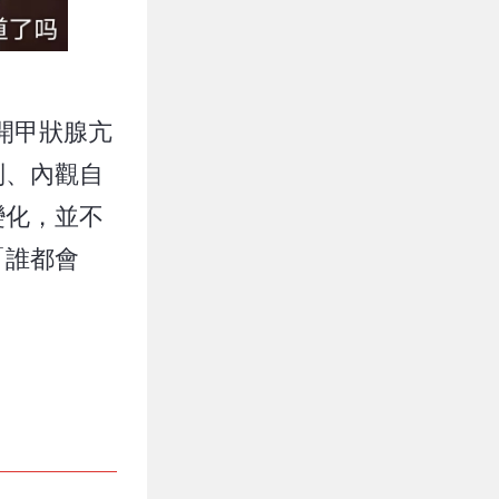
開甲狀腺亢
制、內觀自
變化，並不
「誰都會