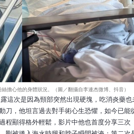
粉絲擔心他的身體狀況。（圖／翻攝自李連杰微博、抖音）
透露這次是因為頸部突然出現硬塊，吃消炎藥也
動刀，他坦言過去對手術心生恐懼，如今已能
過程顯得格外輕鬆，影片中他也首度分享三次
，剛被捲入海水時腿和脖子瞬間被淹；第二次