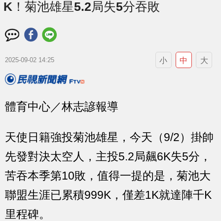
K！菊池雄星5.2局失5分吞敗
小
中
大
2025-09-02 14:25
體育中心／林志諺報導
天使日籍強投菊池雄星，今天（9/2）掛帥
先發對決太空人，主投5.2局飆6K失5分，
苦吞本季第10敗，值得一提的是，菊池大
聯盟生涯已累積999K，僅差1K就達陣千K
里程碑。