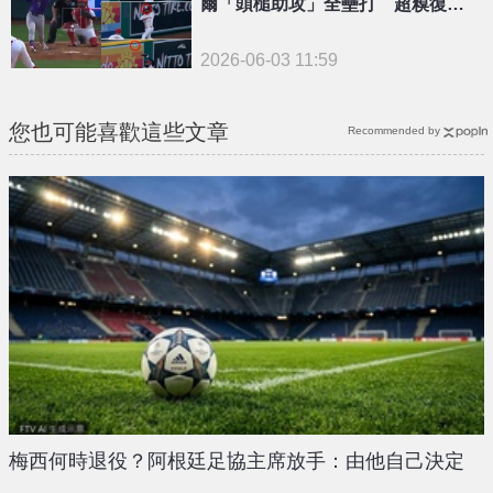
爾「頭槌助攻」全壘打 超糗復刻3
3年前名場面
2026-06-03 11:59
您也可能喜歡這些文章
Recommended by
梅西何時退役？阿根廷足協主席放手：由他自己決定