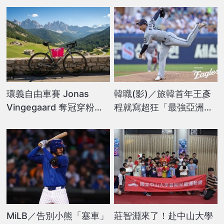
環義自由車賽 Jonas
韓職(影)／旅韓首年王彥
Vingegaard 奪冠穿粉紅
程就寫超狂「最強亞洲外
衫 展現統治力力拚首冠
援」紀錄！6局飆7K奪單
季第10勝
MiLB／告別小熊「塞車」
莊智淵來了！赴中山大學