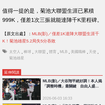
值得一提的是，菊池大聯盟生涯已累積
999K，僅差1次三振就能達陣千K里程碑。
【原文出處】：
MLB(影)／僅差1K達陣大聯盟生涯千
K！菊池雄星5.2局失5分吞敗
太空人
棒球
大聯盟
體育
MLB
美國職棒
天使
,
,
,
,
,
,
,
菊池雄星
延伸閱讀
MLB(影)／大谷翔平絕好調！本人揭
「調整時機」最關鍵 自由人盛
讚：最偉大球員
2026-06-03 16:33