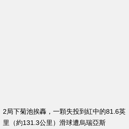
2局下菊池挨轟，一顆失投到紅中的81.6英
里（約131.3公里）滑球遭烏瑞亞斯