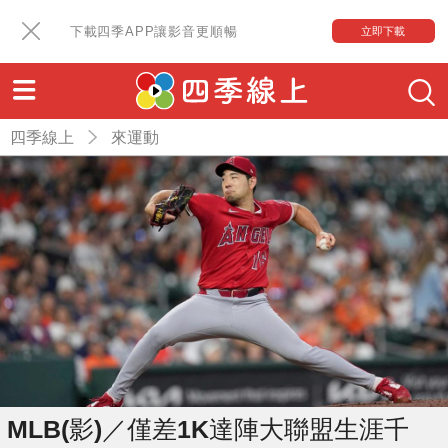
下載四季APP讓影音更順暢
立即下載
四季線上
來運動
MLB(影)／僅差1K達陣大聯盟生涯千