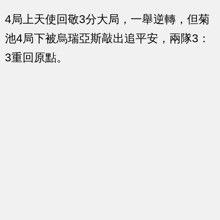
4局上天使回敬3分大局，一舉逆轉，但菊
池4局下被烏瑞亞斯敲出追平安，兩隊3：
3重回原點。