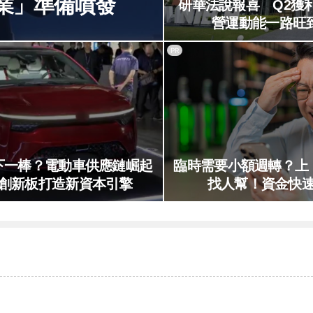
產業」準備噴發
研華法說報喜 Q2獲利
營運動能一路旺到
PR
後下一棒？電動車供應鏈崛起
臨時需要小額週轉？上
創新板打造新資本引擎
找人幫！資金快