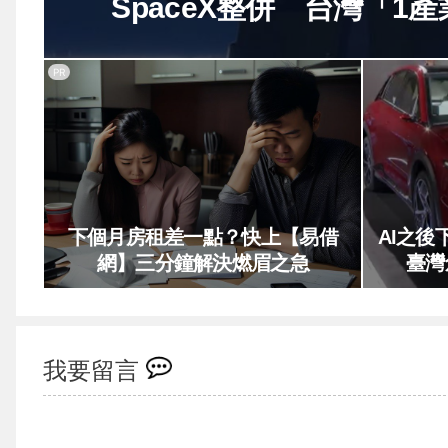
SpaceX整併 台灣「1
PR
下個月房租差一點？快上【易借
AI之
網】三分鐘解決燃眉之急
臺灣
我要留言