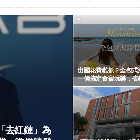
PR
出國花費難抓？全包式
一價搞定食宿玩樂，省
「去紅鏈」為