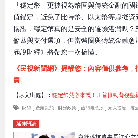
「穩定幣」更被視為幣圈與傳統金融的關
值錨定，避免了比特幣、以太幣等虛擬資
構想，穩定幣真的是安全的避險港灣嗎？
儲蓄與支付選項，但當幣圈與傳統金融愈
涵說財經》將帶您一次搞懂。
《民視新聞網》提醒您：內容僅供參考，
責。
【原文出處】：
穩定幣熱潮來襲！川普推動背後盤
財經
產業動態
財經政策
熱門概念股
元大投顧
睿
,
,
,
,
,
延伸閱讀
康舒科技董事長許介立