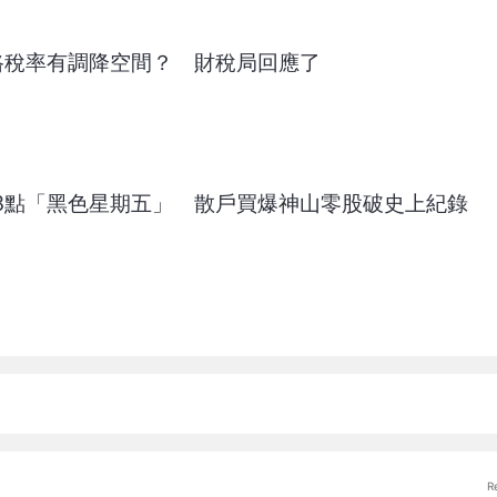
上路稅率有調降空間？ 財稅局回應了
53點「黑色星期五」 散戶買爆神山零股破史上紀錄
R