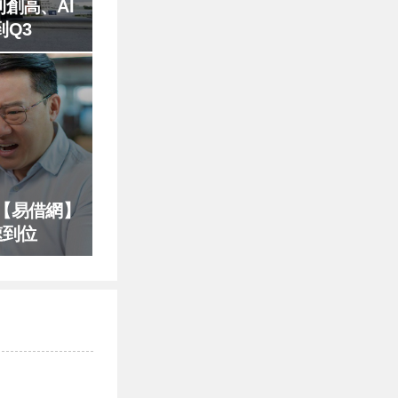
創高、AI
Q3
【易借網】
速到位