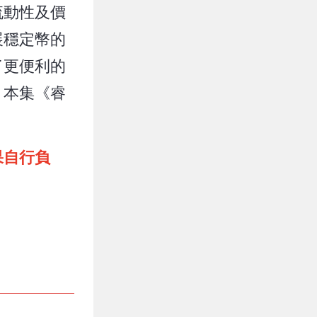
流動性及價
展穩定幣的
了更便利的
？本集《睿
果自行負