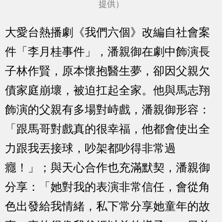
提供）
大愛台熱播劇《我們六個》改編自社會案
件「李月桂事件」，潘親御在劇中飾演長
子林作賢，原本懷抱醫生夢，卻因父親欠
債家庭崩壞，被迫扛起全家。他與馬志翔
飾演的父親有多場對峙戲，潘親御形容：
「跟馬哥對戲真的很幸福，他都會使出全
力跟我丟接球，吵架都吵得非常過
癮！」；與天心合作也充滿默契，潘親御
分享：「她對我的表演非常信任，會從角
色出發給我情緒，私下常分享她童年的故