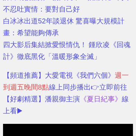
不忍吐實情：要對自己好
白冰冰出道52年談退休 驚喜曝大規模計
畫：希望能夠傳承
四大影后集結掀愛恨情仇！ 鍾欣凌《回魂
計》徹底黑化「溫暖形象全滅」
【頻道推薦】
大愛電視《我們六個》
週一
到週五晚間8點
線上同步播出👉立即前往
【好劇精選】
潘親御主演
《夏日紀事》
線
上看▶️