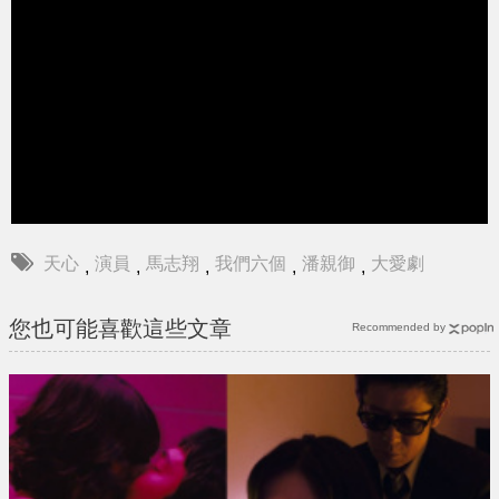
天心
演員
馬志翔
我們六個
潘親御
大愛劇
,
,
,
,
,
您也可能喜歡這些文章
Recommended by