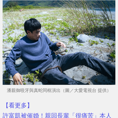
潘親御咬牙與真蛇同框演出（圖／大愛電視台 提供）
【看更多】
許富凱被催婚！親回長輩「很痛苦」本人