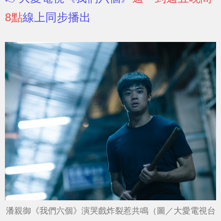
8點
線上同步播出
潘親御《我們六個》演哭戲炸裂惹共鳴（圖／大愛電視台