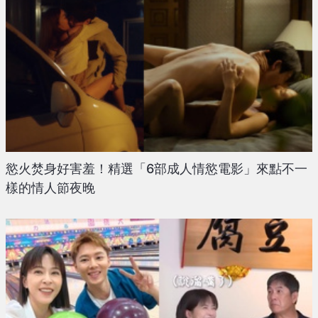
慾火焚身好害羞！精選「6部成人情慾電影」來點不一
樣的情人節夜晚