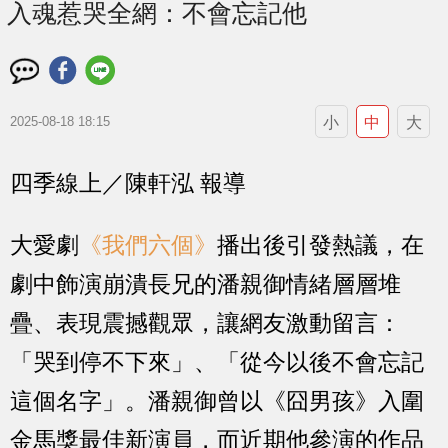
入魂惹哭全網：不會忘記他
小
中
大
2025-08-18 18:15
四季線上／陳軒泓 報導
大愛劇
《我們六個》
播出後引發熱議，在
劇中飾演崩潰長兄的潘親御情緒層層堆
疊、表現震撼觀眾，讓網友激動留言：
「哭到停不下來」、「從今以後不會忘記
這個名字」。潘親御曾以《囧男孩》入圍
金馬獎最佳新演員，而近期他參演的作品