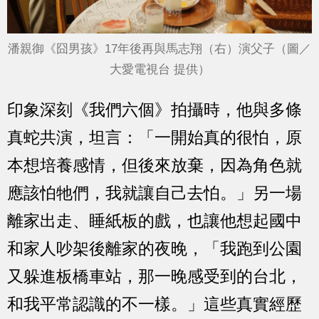
潘親御《囧男孩》17年後再與馬志翔（右）演父子（圖／
大愛電視台 提供）
印象深刻《我們六個》拍攝時，他與多條
真蛇共演，坦言：「一開始真的很怕，原
本想培養感情，但後來放棄，因為角色就
應該怕牠們，我就讓自己去怕。」另一場
離家出走、睡紙板的戲，也讓他想起國中
和家人吵架後離家的夜晚，「我跑到公園
又躲進板橋車站，那一晚感受到的台北，
和我平常認識的不一樣。」這些真實經歷