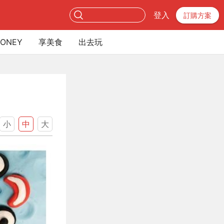
登入
訂購方案
ONEY
享美食
出去玩
小
中
大