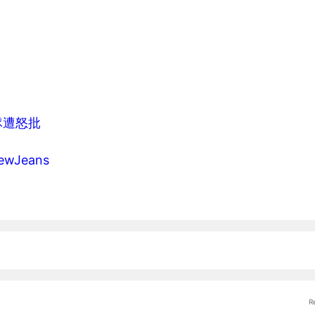
隊遭怒批
Jeans
R