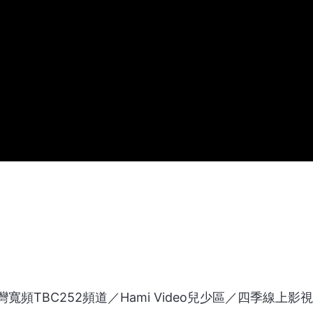
灣寬頻TBC252頻道／Hami Video兒少區／四季線上