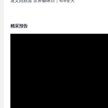
達文西頻道 世界貓咪日｜8/8全天
精采預告