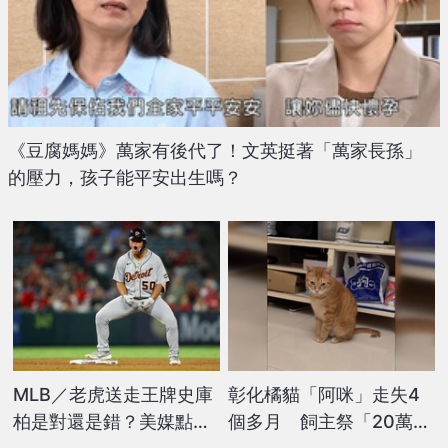
《豆腐媽媽》萬家有後代了！文英挺著「萬家長孫」
的壓力，孩子能平安出生嗎？
MLB／老虎送走王牌史庫
彰化橘貓「阿咪」走失4
柏是對還是錯？美媒點歷
個多月 飼主祭「20萬獎