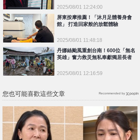
2025/08/01 12:24:00
{PLAYICON}
屏東按摩推薦！「沐月足體養身會
館」 打造回家般的放鬆體驗
2025/08/01 11:48:18
丹娜絲颱風重創台南！600位「無名
{PLAYICON}
英雄」奮力救災無私奉獻獨居長者
2025/08/01 12:16:59
{PLAYICON}
您也可能喜歡這些文章
Recommended by