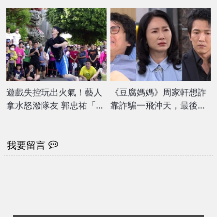
年交易直言：李灝宇是唯
金」盼眾人協尋
一成功案例
遊戲失控玩出火氣！藝人
《豆腐媽媽》周家軒想詐
拿水怒潑隊友 郭忠祐「打
靠詐騙一飛沖天，最後會
滑慘摔」畫面曝
被「誰」拆穿拉回地獄
呢？
我要留言