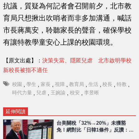
抗議，質疑為何記者會召開前夕，北市教
育局只想揪出吹哨者而非多加溝通，喊話
市長蔣萬安，聆聽家長的聲音，確保學校
有讓特教學童安心上課的校園環境。
【原文出處】：
決策失當、隱匿兒虐 北市啟明學校
新校長被指不適任
校園
學生
家長
視障
教育局
生活
校長
特教
,
,
,
,
,
,
,
,
時代力量
兒虐
王婉諭
校安
李昱晰
,
,
,
,
延伸閱讀
台美關稅「32%→20%」未獲豁
免！網對比「日韓1條件」反讚：一
堆人想要