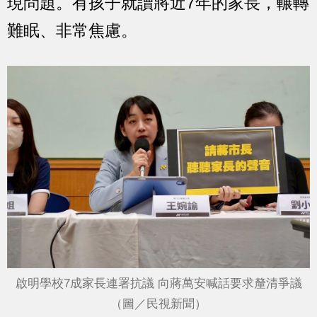
現問題。有孩子就讀將近7年的家長，輾轉
難眠、非常焦慮。
啟明學校7成家長連署抗議 向蔣萬安喊話要求釐清爭議
（圖／民視新聞）