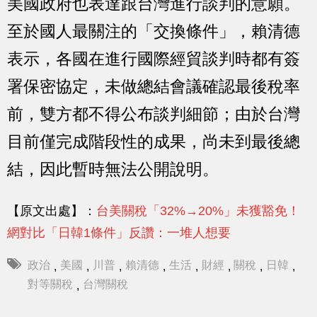
美國政府也表達跟台灣進行談判的意願。
至於國人最關注的「交換條件」，賴清德
表示，各國在進行國際經貿談判時都有簽
署保密協定，未做總結會議確認最後稅率
前，雙方都不得公布談判細節；由於台灣
目前僅完成階段性的成果，尚未到最後總
結，因此暫時無法公開說明。
【原文出處】：
台美關稅「32%→20%」未獲豁免！
網對比「日韓1條件」反讚：一堆人想要
政治
美國
川普
賴清德
生活
財經
關稅
日韓
,
,
,
,
,
,
,
,
對等關稅
台灣關稅
,