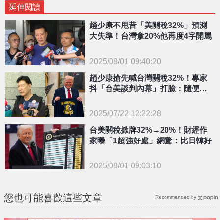
延伸閱讀
趙少康不甩昔「美關稅32%」預測
大失準！台灣拿20%他再度4字開罵
2025/08/01 09:40:20
{PLAYICON}
趙少康搶先喊台灣關稅32%！專家
抖「台美談判內幕」打臉：隨便聽
聽就好
2025/07/22 12:22:28
{PLAYICON}
台美關稅掀牌32%→20%！財經作
家曝「1超強好處」網驚：比日韓好
2025/08/01 09:03:10
{PLAYICON}
您也可能喜歡這些文章
Recommended by