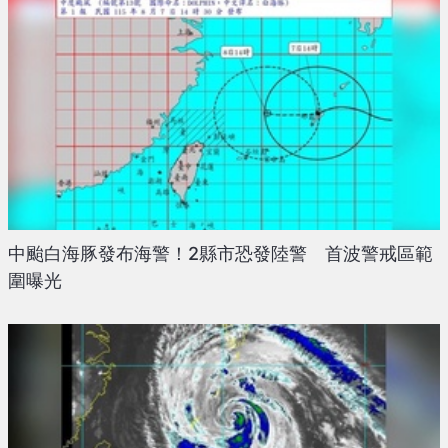
中颱白海豚發布海警！2縣市恐發陸警 首波警戒區範
圍曝光