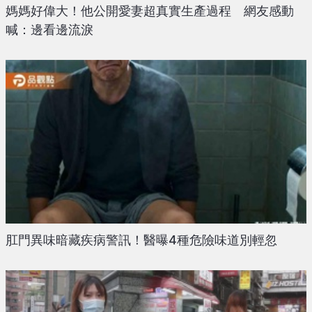
媽媽好偉大！他公開愛妻超真實生產過程 網友感動
喊：邊看邊流淚
肛門異味暗藏疾病警訊！醫曝4種危險味道別輕忽