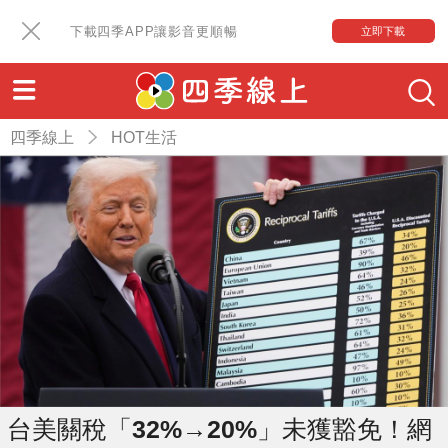
下載四季APP讓影音更順暢
立即下載
四季線上
HOT生活
台美關稅「32%→20%」未獲豁免！網