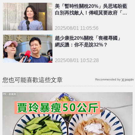
{PLAYICON}
美「暫時性關稅20%」吳思瑤盼藍
白別再找敵人！傅崐萁要政府「快
這樣」
2025/08/01 11:05:56
{PLAYICON}
趙少康批20%關稅「喪權辱國」
網反譏：你不是說32%？
2025/08/01 10:52:28
{PLAYICON}
您也可能喜歡這些文章
Recommended by
PR・新素簡