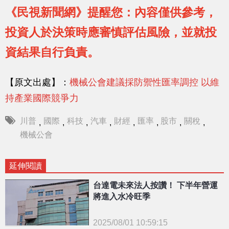
《民視新聞網》提醒您：內容僅供參考，
投資人於決策時應審慎評估風險，並就投
資結果自行負責。
【原文出處】：
機械公會建議採防禦性匯率調控 以維
持產業國際競爭力
川普
國際
科技
汽車
財經
匯率
股市
關稅
,
,
,
,
,
,
,
,
機械公會
延伸閱讀
台達電未來法人按讚！ 下半年營運
將進入水冷旺季
2025/08/01 10:59:15