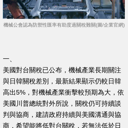
機械公會認為防禦性匯率有助度過關稅難關(圖/企業官網)
一、
美國對台關稅已公布，機械產業長期關注
與日韓關稅差別，最新結果顯示仍較日韓
高出5%，對機械產業衝擊較預期為大，依
美國川普總統對外所說，關稅仍可持續談
判與協商，建請政府持續與美國溝通與協
商，希望能將低對台關稅，若無法低於日