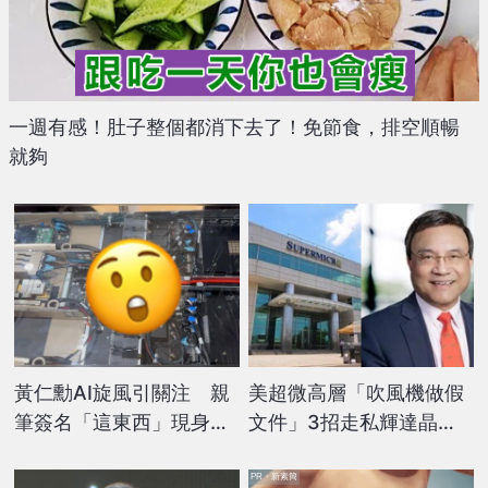
一週有感！肚子整個都消下去了！免節食，排空順暢
就夠
黃仁勳AI旋風引關注 親
美超微高層「吹風機做假
筆簽名「這東西」現身鴻
文件」3招走私輝達晶
海股東會
片！台美共揭「非法輸出
中國」完整途徑
PR・新素簡