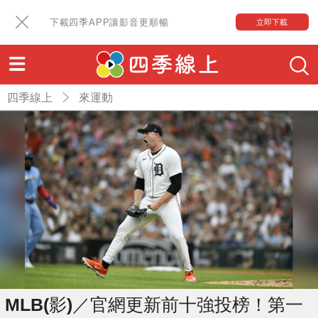
下載四季APP讓影音更順暢
立即下載
四季線上
來運動
MLB(影)／官網更新前十強投榜！第一