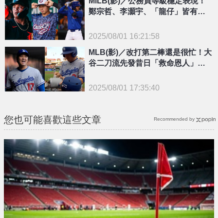
MiLB(影)／公務員等級穩定表現！
{PLAYICON}
鄭宗哲、李灝宇、「龍仔」皆有安
打演出
2025/08/01 16:21:58
{PLAYICON}
MLB(影)／改打第二棒還是很忙！大
谷二刀流先發昔日「救命恩人」又
相挺網讚爆
2025/08/01 17:35:40
{PLAYICON}
您也可能喜歡這些文章
Recommended by