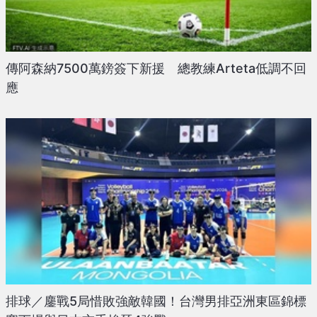
傳阿森納7500萬鎊簽下新援 總教練Arteta低調不回
應
排球／鏖戰5局惜敗強敵韓國！台灣男排亞洲東區錦標