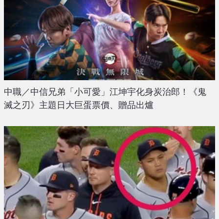
中職／中信兄弟「小可愛」江坤宇化身炭治郎！《鬼
滅之刃》主題日大巨蛋票價、贈品出爐