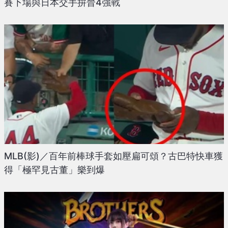
賽下場與日本交手拚晉4強戰
MLB(影)／百年前棒球手套如壓扁可頌？古巴特快車獲
得「極罕見古董」樂到爆