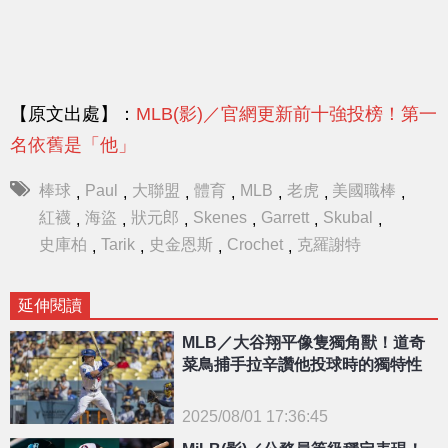
【原文出處】：
MLB(影)／官網更新前十強投榜！第一
名依舊是「他」
棒球
Paul
大聯盟
體育
MLB
老虎
美國職棒
,
,
,
,
,
,
,
紅襪
海盜
狀元郎
Skenes
Garrett
Skubal
,
,
,
,
,
,
史庫柏
Tarik
史金恩斯
Crochet
克羅謝特
,
,
,
,
延伸閱讀
MLB／大谷翔平像隻獨角獸！道奇
菜鳥捕手拉辛讚他投球時的獨特性
2025/08/01 17:36:45