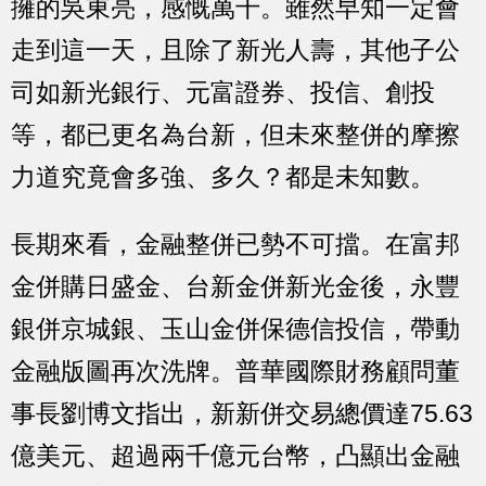
擁的吳東亮，感慨萬千。雖然早知一定會
走到這一天，且除了新光人壽，其他子公
司如新光銀行、元富證券、投信、創投
等，都已更名為台新，但未來整併的摩擦
力道究竟會多強、多久？都是未知數。
長期來看，金融整併已勢不可擋。在富邦
金併購日盛金、台新金併新光金後，永豐
銀併京城銀、玉山金併保德信投信，帶動
金融版圖再次洗牌。普華國際財務顧問董
事長劉博文指出，新新併交易總價達75.63
億美元、超過兩千億元台幣，凸顯出金融