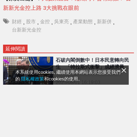
新新光金控上路 3大挑戰在眼前
財經
股市
金控
吳東亮
產業動態
新新併
,
,
,
,
,
,
台新新光金控
延伸閱讀
石破內閣倒數中！日本民意轉向民
生 「特拉斯式衝擊」成經濟最大
本系統使用cookies, 繼續使用本網站表示您接受我們
警訊
的
隱私權政策
和cookies的使用。
2025/08/01 16:19:03
{PLAYICON}
專家：台商設廠 宜避免將關稅稅
率最低當唯一考量
2025/08/01 16:22:03
{PLAYICON}
對等關稅開獎 產業影響看這裡