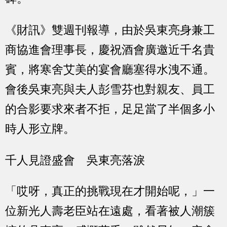
《財訊》雙週刊報導，由於吳東亮身兼工
商協進會理事長，慶祝酒會廣邀近千名貴
賓，將寒舍艾美的宴會廳塞得水洩不通。
會後吳東亮與夫人彭雪芬也對親友、員工
的合影要求來者不拒，足足當了半個多小
時人形立牌。
千人見證盛會 吳東亮落淚
「哎呀，真正的挑戰現在才開始呢，」一
位新光人壽老臣站在遠處，看著被人潮簇