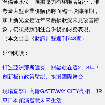
準備金水位，匯損壓力有望顯著縮小，惟
考量大型企業併購仍將面臨一段陣痛期，
加上新光金控近年來虧損狀況未見改善跡
象，仍須持續關注合併後的財務表現。…
（本文出自《
財訊》雙週刊743期
）
延伸閱讀：
打造亞洲那斯達克 關鍵就在這2、3年！
創新板待政策鬆綁、搶灘國際舞台
現場直擊》高輪GATEWAY CITY亮相 JR
東日本預演智慧未來生活