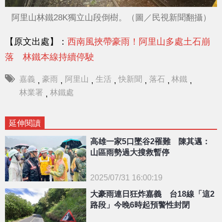
阿里山林鐵28K獨立山段倒樹。（圖／民視新聞翻攝）
【原文出處】：
西南風挾帶豪雨！阿里山多處土石崩
落 林鐵本線持續停駛
嘉義
豪雨
阿里山
生活
快新聞
落石
林鐵
,
,
,
,
,
,
,
林業署
林鐵處
,
延伸閱讀
高雄一家5口墜谷2罹難 陳其邁：
山區雨勢過大搜救暫停
2025/07/31 16:00:19
大豪雨連日狂炸嘉義 台18線「這2
{PLAYICON}
路段」今晚6時起預警性封閉