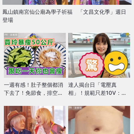
鳳山鎮南宮仙公廟為學子祈福 「文昌文化季」週日
登場
PR・新素簡
一週有感！肚子整個都消
達人揭台日「電壓真
下去了！免節食，排空順
相」！規範只差10V：
暢就夠
「這2類家電」超易燒毀
PR・新素簡