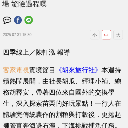
場 驚險過程曝
小
中
大
2025-07-31 15:30
四季線上／陳軒泓 報導
客家電視
實境節目
《胡來旅行社》
本週持
續熱鬧展開，由社長胡瓜、經理小禎、總
務胡釋安，帶著四位來自國外的交換學
生，深入探索苗栗的好玩景點！一行人在
體驗完傳統農作的割稻與打穀後，更捲起
褲管直奔海邊石滬，下海挑戰捕魚任務。