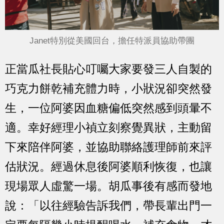
Janet特別從美國回台，擔任特派員協助帶團
正當瓜社長貼心叮囑大家要發三人自製的
巧克力餅乾補充體力時，小狀況卻突然發
生，一位阿婆因血糖偏低突然感到頭暈不
適。幸好經理小禎立刻察覺異狀，主動留
下來陪伴阿婆，並協助聯絡護理師前來評
估狀況。經過休息後阿婆順利恢復，也讓
現場眾人虛驚一場。胡瓜事後有感而發地
說：「以往經驗告訴我們，帶長輩出門一