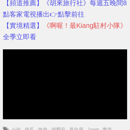
【頻道推薦】
《胡來旅行社》每週五晚間8
點客家電視播出👉點擊前往
【實境精選】
《啊喔！最Kiang駐村小隊》
全季立即看
小禎
胡瓜
旅遊
胡釋安
葉欣眉
Janet
實境