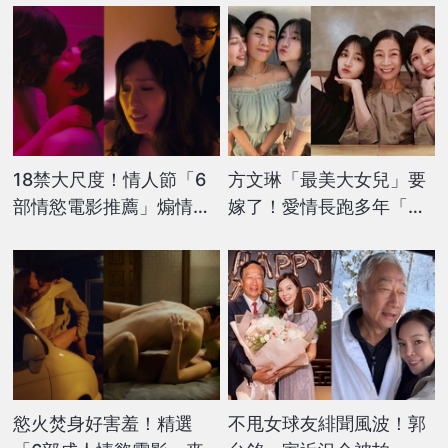
18禁大尺度！情人節「6
方文琳「最美大女兒」要
部情慾電影推薦」煽情誘
嫁了！愛情長跑多年「準
惑、激情床戰...一刀未剪
新郎超狂身分」意外曝光
免費線上看
慾火焚身好害羞！精選
不甩女球友緋聞風波！郭