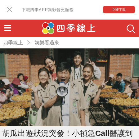
下載四季APP讓影音更順暢
立即下載
四季線上
娛樂看過來
胡瓜出遊狀況突發！小禎急Call醫護到