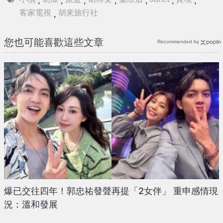
,
,
,
,
,
,
,
客家電視
胡來旅行社
,
您也可能喜歡這些文章
Recommended by
爆已交往四年！郭忠祐發聲再提「2女伴」 重申感情現
況：溫和發展