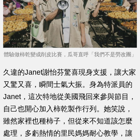
體驗做柿乾變成削皮比賽，瓜哥直呼「我們不是勞改團」
久違的Janet謝怡芬驚喜現身支援，讓大家
又驚又喜，瞬間士氣大振。身為特派員的
Janet，這次特地從美國飛回來參與節目，
自己也開心加入柿乾製作行列。她笑說，
雖然家裡也種柿子，但從來不知道該怎麼
處理，多虧熱情的里民媽媽耐心教學，讓