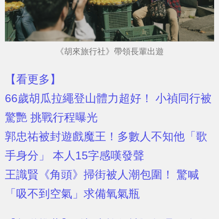
《胡來旅行社》帶領長輩出遊
【看更多】
66歲胡瓜拉繩登山體力超好！ 小禎同行被
驚艷 挑戰行程曝光
郭忠祐被封遊戲魔王！多數人不知他「歌
手身分」 本人15字感嘆發聲
王識賢《角頭》掃街被人潮包圍！ 驚喊
「吸不到空氣」求備氧氣瓶