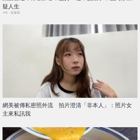
疑人生
PR・新素簡
網美被傳私密照外流 拍片澄清「非本人」：照片女
主來私訊我