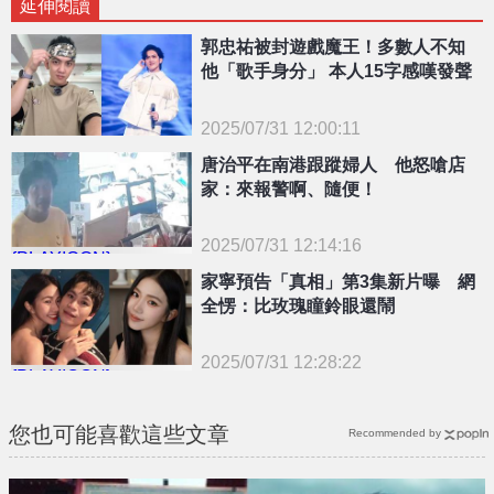
延伸閱讀
郭忠祐被封遊戲魔王！多數人不知
他「歌手身分」 本人15字感嘆發聲
2025/07/31 12:00:11
{PLAYICON}
唐治平在南港跟蹤婦人 他怒嗆店
家：來報警啊、隨便！
2025/07/31 12:14:16
{PLAYICON}
家寧預告「真相」第3集新片曝 網
全愣：比玫瑰瞳鈴眼還鬧
2025/07/31 12:28:22
{PLAYICON}
您也可能喜歡這些文章
Recommended by