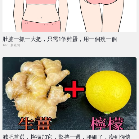
肚腩一抓一大把，只需1個雞蛋，用一個瘦一個
PR・新素簡
減肥首選，檸檬加它，堅持一週，腰細了，瘦到你懷