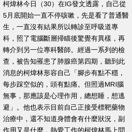
柯煒林今日（30）在IG發文透露，自己從
5月底開始一直不停咳嗽，先是看了普通醫
生，一直沒有結果所以轉診至呼吸道專
科，照了電腦斷層掃瞄後驚覺有異樣，再
轉介到另一位專科醫師。經過一系列的檢
查，被告知罹患了肺腺癌第四期，聽到此
消息的柯煒林形容自己「腳步有點不穩，
每步踩空似的，頭有點痛。但照過MRI腦
無事，那應該是心理作用，總想睡，想逃
避」。他也表示目前自己正接受標靶藥物
治療中，還不知道身體會有什麼狀況，副
作用又是什麼，熱愛工作的柯煒林馬上問