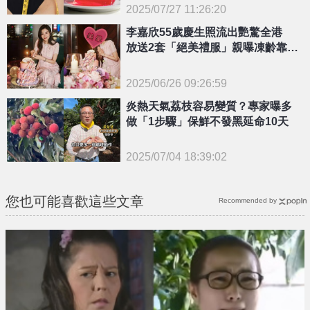
2025/07/27 11:26:20
{PLAYICON}
李嘉欣55歲慶生照流出艷驚全港
放送2套「絕美禮服」親曝凍齡靠1
招！
2025/06/26 09:26:59
{PLAYICON}
炎熱天氣荔枝容易變質？專家曝多
做「1步驟」保鮮不發黑延命10天
2025/07/04 18:39:02
{PLAYICON}
您也可能喜歡這些文章
Recommended by