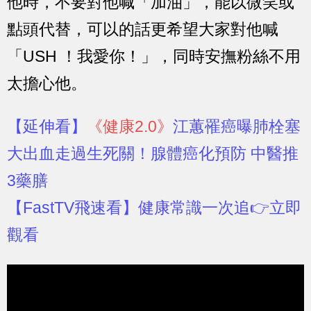
他時，不要對他喊「加油」，能以微笑或
點頭代替，可以的話更希望大家對他喊
「USH ！我愛你！」，同時安撫粉絲不用
太擔心他。
【延伸看】
《健康2.0》
江蕙罹癌曝肺栓塞
大出血走過生死關！腺體癌化預防 中醫推
3藥膳
【FastTV飛速看】
健康常識一次追👉立即
觀看