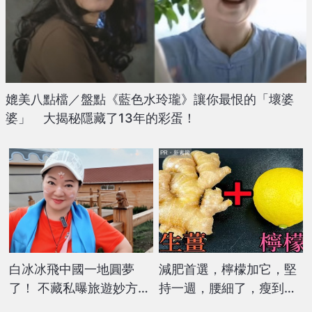
媲美八點檔／盤點《藍色水玲瓏》讓你最恨的「壞婆
婆」 大揭秘隱藏了13年的彩蛋！
PR・新素簡
白冰冰飛中國一地圓夢
減肥首選，檸檬加它，堅
了！ 不藏私曝旅遊妙方
持一週，腰細了，瘦到你
「能走就先赴遠地」
懷疑人生