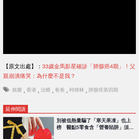
【原文出處】：
33歲金馬影星確診「肺腺癌4期」！父
親崩潰痛哭：為什麼不是我？
娛樂
香港
治療
爸爸
柯煒林
肺腺癌第四期
,
,
,
,
,
延伸閱讀
別被低熱量騙了「寒天果凍」也上
榜 醫點5零食含「營養陷阱」須注
意！