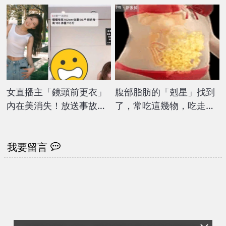
PR・新素簡
女直播主「鏡頭前更衣」
腹部脂肪的「剋星」找到
內在美消失！放送事故
了，常吃這幾物，吃走大
「全空大走光」網傻眼：
肚囊，瘦出小蠻腰
露了
我要留言