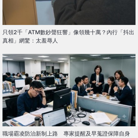
只領2千「ATM數鈔聲狂響」像領幾十萬？內行「抖出
真相」網驚：太羞辱人
職場霸凌防治新制上路 專家提醒及早蒐證保障自身