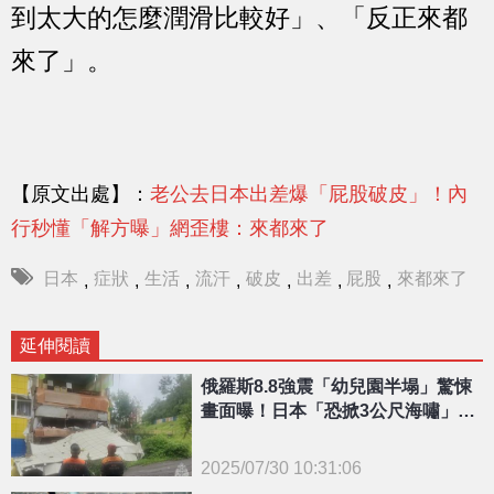
到太大的怎麼潤滑比較好」、「反正來都
來了」。
【原文出處】：
老公去日本出差爆「屁股破皮」！內
行秒懂「解方曝」網歪樓：來都來了
日本
症狀
生活
流汗
破皮
出差
屁股
來都來了
,
,
,
,
,
,
,
延伸閱讀
俄羅斯8.8強震「幼兒園半塌」驚悚
畫面曝！日本「恐掀3公尺海嘯」急
籲：快逃
2025/07/30 10:31:06