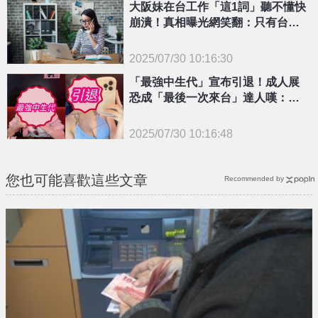
大阪妹在台工作「這1詞」聽不懂快
{PLAYICON}
崩潰！真相曝光網笑翻：只有台灣
人才懂
2025/07/30 10:16:30
{PLAYICON}
「最強中生代」宣布引退！成人展
恐成「最後一次來台」達人嘆：片
商損失重要戰力
2025/07/30 10:16:48
{PLAYICON}
您也可能喜歡這些文章
Recommended by