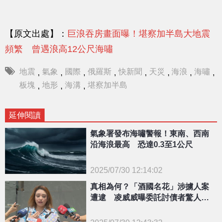
【原文出處】：
巨浪吞房畫面曝！堪察加半島大地震
頻繁 曾遇浪高12公尺海嘯
地震
氣象
國際
俄羅斯
快新聞
天災
海浪
海嘯
,
,
,
,
,
,
,
,
板塊
地形
海溝
堪察加半島
,
,
,
延伸閱讀
氣象署發布海嘯警報！東南、西南
沿海浪最高 恐達0.3至1公尺
2025/07/30 12:14:02
{PLAYICON}
真相為何？「酒國名花」涉擄人案
遭逮 凌威威曝委託討債者驚人身
分