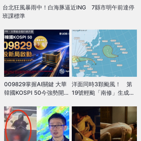
台北狂風暴雨中！白海豚逼近ING 7縣市明午前達停
班課標準
PR・大華銀全能行銷方案
009829掌握AI關鍵 大華
洋面同時3顆颱風！ 第
韓國KOSPI 50今強勢開
19號輕颱「南修」生成、
募
氣象局估對台無直接影響