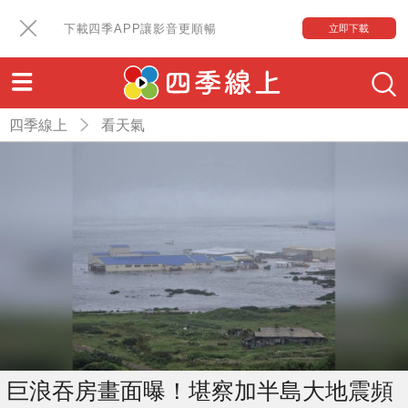
下載四季APP讓影音更順暢
立即下載
四季線上
看天氣
巨浪吞房畫面曝！堪察加半島大地震頻