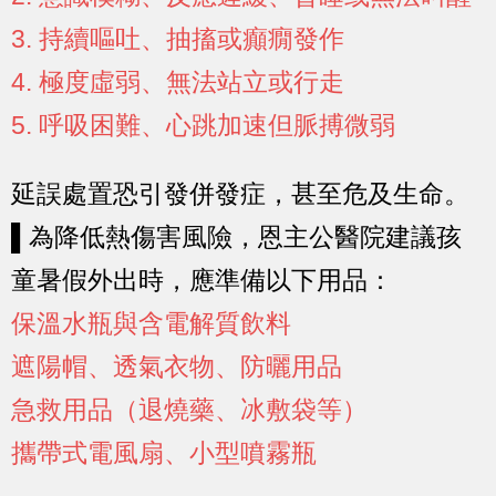
3. 持續嘔吐、抽搐或癲癇發作
4. 極度虛弱、無法站立或行走
5. 呼吸困難、心跳加速但脈搏微弱
延誤處置恐引發併發症，甚至危及生命。
▌為降低熱傷害風險，恩主公醫院建議孩
童暑假外出時，應準備以下用品：
保溫水瓶與含電解質飲料
遮陽帽、透氣衣物、防曬用品
急救用品（退燒藥、冰敷袋等）
攜帶式電風扇、小型噴霧瓶