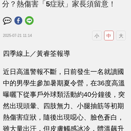
分？熱傷害「5症狀」家長須留意！
小
中
大
2025-07-21 11:14
四季線上／黃睿筌報導
近日高溫警報不斷，日前發生一名就讀國
中的男學生參加暑期夏令營，在36度高溫
曝曬下從事戶外球類活動約40分鐘後，突
然出現
頭暈、四肢無力、小腿抽筋等初期
熱傷害症狀，隨後出現噁心、臉色蒼白，
雖大量出汗，但皮膚觸感冰冷，體溫飆升