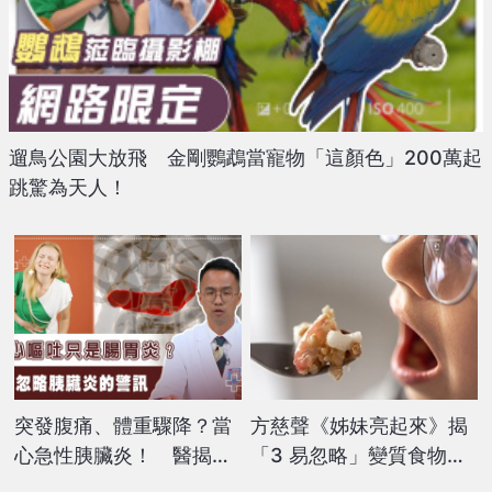
遛鳥公園大放飛 金剛鸚鵡當寵物「這顏色」200萬起
跳驚為天人！
突發腹痛、體重驟降？當
方慈聲《姊妹亮起來》揭
心急性胰臟炎！ 醫揭
「3 易忽略」變質食物！
「這3招」有效預防、降
便當放2小時不能吃？