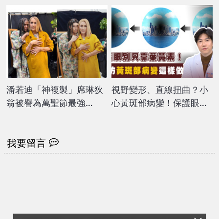
低風險
潘若迪「神複製」席琳狄
視野變形、直線扭曲？小
翁被譽為萬聖節最強
心黃斑部病變！保護眼睛
cosplay！ 下次變裝挑
從這「三招」做起
戰直言「不用化妝就很像
了！」
我要留言