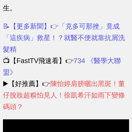
生。
📝【更多新聞】👉
「克多可那挫」竟成
「這疾病」救星！？就醫不便就靠抗屑洗
髮精
📺【FastTV飛速看】👉
734 《醫學大聯
盟》
▶️【好推薦】👉
陳怡婷肩膀曬出黑斑！董
仔脫妝超糗怕見人！徐凱希汗如雨下變條
碼頭？