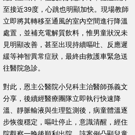
至接近39度，心跳也明顯加快。
現場教師
立即將其轉移至通風的室內空間進行降溫
處置，並補充電解質飲料，惟男童狀況未
見明顯改善，甚至出現
持續嘔吐、反應遲
緩等神智異常症狀
，最終由救護車緊急送
往醫院急診。
對此，恩主公醫院小兒科主治醫師孫義文
分享，後續經醫療團隊立即執行
快速降
溫、靜脈輸液與生理監測後，病童體溫逐
步恢復穩定，嘔吐停止，意識清醒，經住
院觀察一晚後順利出院。
該案例凸顯兒童