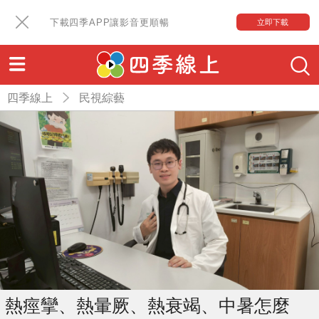
下載四季APP讓影音更順暢
立即下載
四季線上
民視綜藝
熱痙攣、熱暈厥、熱衰竭、中暑怎麼