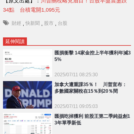
【原文出處】：
川普關稅略見眉目！台股早盤震盪跌
34點 台積電開1,095元
財經
快新聞
股市
台股
,
,
,
延伸閱讀
匯損衝擊 14家金控上半年獲利年減3
5%
2025/07/11 08:25:30
加拿大遭重課35％！ 川普宣布：
多數國家關稅在15％到20％間
{PLAYICON}
2025/07/11 09:05:03
匯損吃掉獲利 前股王第二季純益創1
{PLAYICON}
3年單季新低