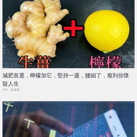
減肥首選，檸檬加它，堅持一週，腰細了，瘦到你懷
疑人生
PR・新素簡