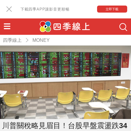
下載四季APP讓影音更順暢
立即下載
四季線上
MONEY
川普關稅略見眉目！台股早盤震盪跌34