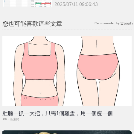
2025/07/11 09:06:43
{PLAYICON}
您也可能喜歡這些文章
Recommended by
肚腩一抓一大把，只需1個雞蛋，用一個瘦一個
PR・新素簡