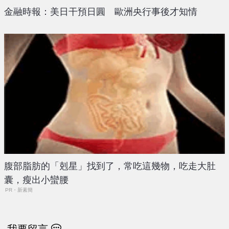
金融時報：美日干預日圓 歐洲央行事後才知情
腹部脂肪的「剋星」找到了，常吃這幾物，吃走大肚
囊，瘦出小蠻腰
PR・新素簡
我要留言